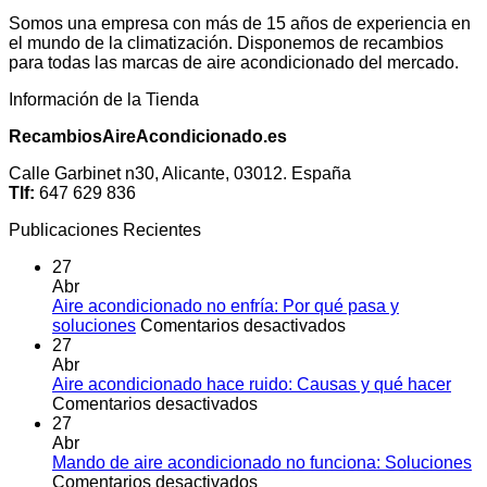
Somos una empresa con más de 15 años de experiencia en
el mundo de la climatización. Disponemos de recambios
para todas las marcas de aire acondicionado del mercado.
Información de la Tienda
RecambiosAireAcondicionado.es
Calle Garbinet n30, Alicante, 03012. España
Tlf:
647 629 836
Publicaciones Recientes
27
Abr
Aire acondicionado no enfría: Por qué pasa y
en
soluciones
Comentarios desactivados
Aire
27
acondicionado
Abr
no
Aire acondicionado hace ruido: Causas y qué hacer
en
enfría:
Comentarios desactivados
Aire
Por
27
acondicionado
qué
Abr
hace
pasa
Mando de aire acondicionado no funciona: Soluciones
ruido:
en
y
Comentarios desactivados