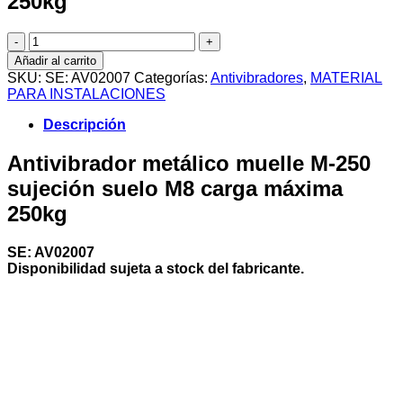
250kg
Antivibrador
metálico
Añadir al carrito
muelle
SKU:
SE: AV02007
Categorías:
Antivibradores
,
MATERIAL
M-
PARA INSTALACIONES
250
sujeción
Descripción
suelo
M8
Antivibrador metálico muelle M-250
carga
sujeción suelo M8 carga máxima
máxima
250kg
250kg
cantidad
SE: AV02007
Disponibilidad sujeta a stock del fabricante.