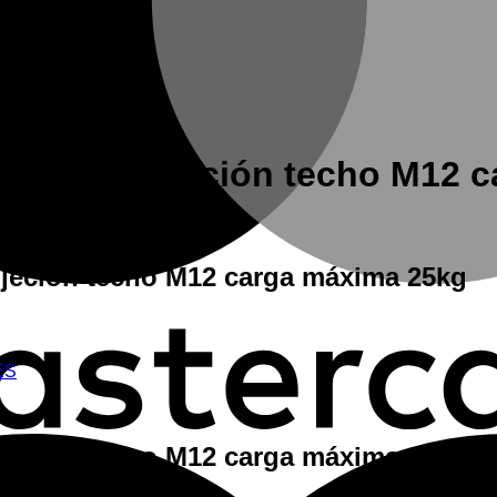
le TM-25 sujeción techo M12 
ujeción techo M12 carga máxima 25kg
ES
ujeción techo M12 carga máxima 25kg