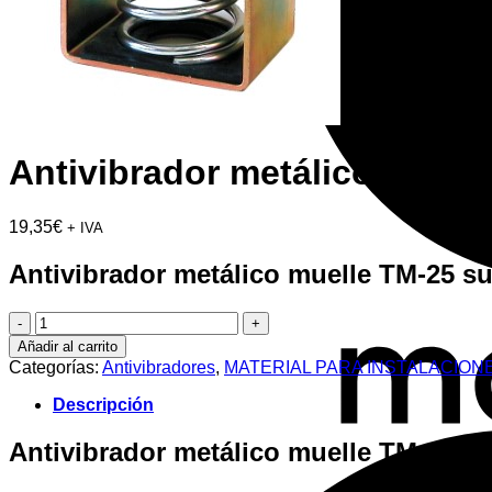
Antivibrador metálico muel
19,35
€
+ IVA
Antivibrador metálico muelle TM-25 s
Antivibrador
metálico
Añadir al carrito
muelle
Categorías:
Antivibradores
,
MATERIAL PARA INSTALACION
TM-
25
Descripción
sujeción
techo
Antivibrador metálico muelle TM-25 s
M12
carga