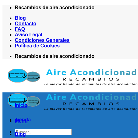
Saltar
Recambios de aire acondicionado
al
Blog
contenido
Contacto
FAQ
Aviso Legal
Condiciones Generales
Política de Cookies
Recambios de aire acondicionado
Inicio
Tienda
Menú
Buscar
Blog
por: