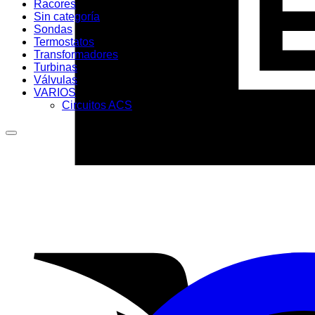
Racores
Sin categoría
Sondas
Termostatos
Transformadores
Turbinas
Válvulas
VARIOS
Circuitos ACS