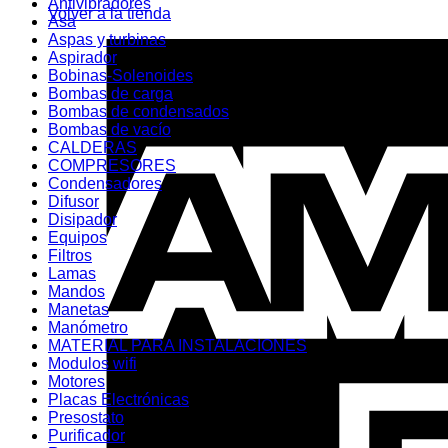
Antivibradores
Volver a la tienda
Asa
Aspas y turbinas
Aspirador
Bobinas-Solenoides
Bombas de carga
Bombas de condensados
Bombas de vacío
CALDERAS
COMPRESORES
Condensadores
Difusor
Disipador
Equipos
Filtros
Lamas
Mandos
Manetas
Manómetro
MATERIAL PARA INSTALACIONES
Modulos wifi
Motores
Placas Electrónicas
Presostato
Purificador