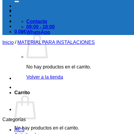
Contacto
09:00 - 18:00
0,00
€
WhatsApp
Inicio
/
MATERIAL PARA INSTALACIONES
No hay productos en el carrito.
Volver a la tienda
Carrito
Categorías
No hay productos en el carrito.
ACS