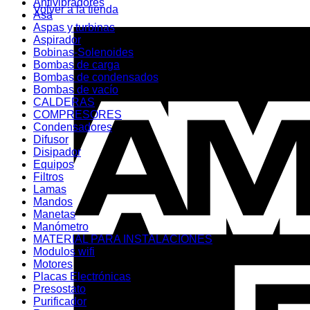
Antivibradores
Volver a la tienda
Asa
Aspas y turbinas
Aspirador
Bobinas-Solenoides
Bombas de carga
Bombas de condensados
Bombas de vacío
CALDERAS
COMPRESORES
Condensadores
Difusor
Disipador
Equipos
Filtros
Lamas
Mandos
Manetas
Manómetro
MATERIAL PARA INSTALACIONES
Modulos wifi
Motores
Placas Electrónicas
Presostato
Purificador