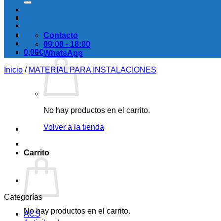
Contacto
09:00 - 18:00
0,00
€
WhatsApp
Inicio
/
MATERIAL PARA INSTALACIONES
No hay productos en el carrito.
Volver a la tienda
Carrito
Categorías
No hay productos en el carrito.
ACS