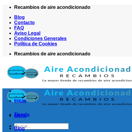
Saltar
Recambios de aire acondicionado
al
Blog
contenido
Contacto
FAQ
Aviso Legal
Condiciones Generales
Política de Cookies
Recambios de aire acondicionado
Inicio
Tienda
Menú
Buscar
Blog
por: