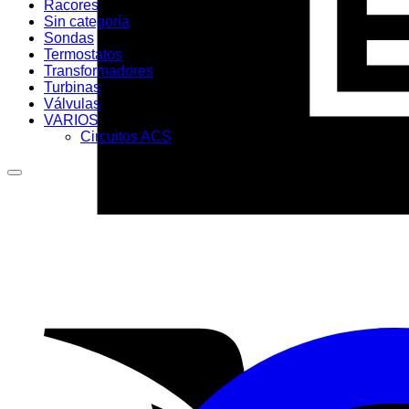
Racores
Sin categoría
Sondas
Termostatos
Transformadores
Turbinas
Válvulas
VARIOS
Circuitos ACS