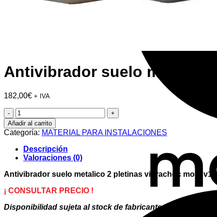
Antivibrador suelo metalico
182,00
€
+ IVA
Antivibrador
suelo
Añadir al carrito
metalico
Categoría:
MATERIAL PARA INSTALACIONES
2
pletinas
Descripción
vibrachoc
Valoraciones (0)
mod.
v1B
Antivibrador suelo metalico 2 pletinas vibrachoc mod. v1
1135-
01
¡ CONSULTAR PRECIO !
AA
Disponibilidad sujeta al stock de fabricante
cantidad