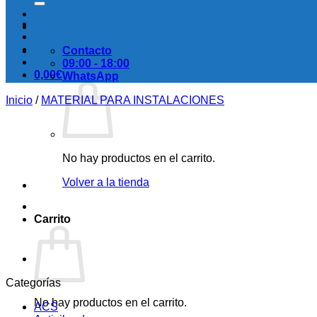
Contacto
09:00 - 18:00
0,00
€
WhatsApp
Inicio
/
MATERIAL PARA INSTALACIONES
No hay productos en el carrito.
Volver a la tienda
Carrito
Categorías
No hay productos en el carrito.
ACS