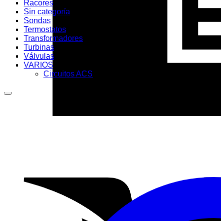
Racores
Sin categoría
Sondas
Termostatos
Transformadores
Turbinas
Válvulas
VARIOS
Circuitos ACS