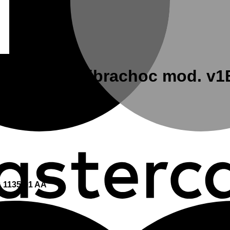
 2 pletinas vibrachoc mod. v
B 1135-01 AA