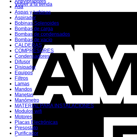
Antivibradores
Volver a la tienda
Asa
Aspas y turbinas
Aspirador
Bobinas-Solenoides
Bombas de carga
Bombas de condensados
Bombas de vacío
CALDERAS
COMPRESORES
Condensadores
Difusor
Disipador
Equipos
Filtros
Lamas
Mandos
Manetas
Manómetro
MATERIAL PARA INSTALACIONES
Modulos wifi
Motores
Placas Electrónicas
Presostato
Purificador