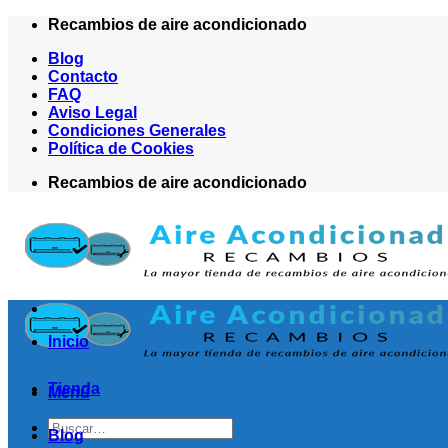
Saltar
Recambios de aire acondicionado
al
Blog
contenido
Contacto
FAQ
Aviso Legal
Condiciones Generales
Política de Cookies
Recambios de aire acondicionado
Inicio
Tienda
Menú
Buscar
Blog
por: