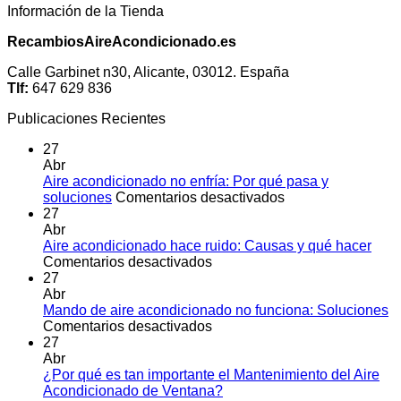
Información de la Tienda
RecambiosAireAcondicionado.es
Calle Garbinet n30, Alicante, 03012. España
Tlf:
647 629 836
Publicaciones Recientes
27
Abr
Aire acondicionado no enfría: Por qué pasa y
en
soluciones
Comentarios desactivados
Aire
27
acondicionado
Abr
no
Aire acondicionado hace ruido: Causas y qué hacer
en
enfría:
Comentarios desactivados
Aire
Por
27
acondicionado
qué
Abr
hace
pasa
Mando de aire acondicionado no funciona: Soluciones
ruido:
en
y
Comentarios desactivados
Causas
Mando
soluciones
27
y
de
Abr
qué
aire
¿Por qué es tan importante el Mantenimiento del Aire
hacer
acondicionado
No
Acondicionado de Ventana?