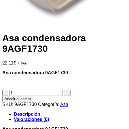
Asa condensadora
9AGF1730
22,11
€
+ IVA
Asa condensadora 9AGF1730
Asa
condensadora
Añadir al carrito
9AGF1730
SKU:
9AGF1730
Categoría:
Asa
cantidad
Descripción
Valoraciones (0)