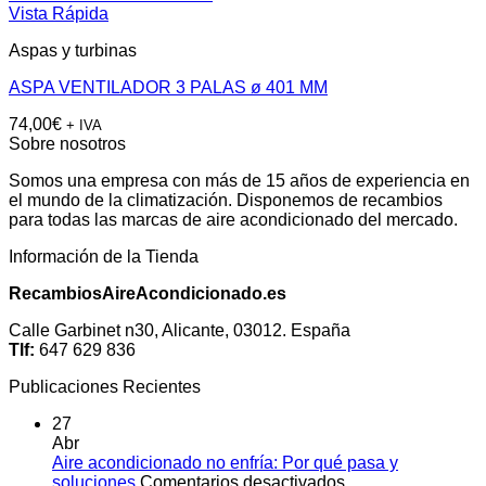
Vista Rápida
Aspas y turbinas
ASPA VENTILADOR 3 PALAS ø 401 MM
74,00
€
+ IVA
Sobre nosotros
Somos una empresa con más de 15 años de experiencia en
el mundo de la climatización. Disponemos de recambios
para todas las marcas de aire acondicionado del mercado.
Información de la Tienda
RecambiosAireAcondicionado.es
Calle Garbinet n30, Alicante, 03012. España
Tlf:
647 629 836
Publicaciones Recientes
27
Abr
Aire acondicionado no enfría: Por qué pasa y
en
soluciones
Comentarios desactivados