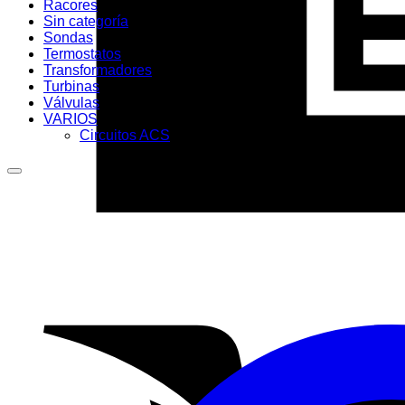
Racores
Sin categoría
Sondas
Termostatos
Transformadores
Turbinas
Válvulas
VARIOS
Circuitos ACS