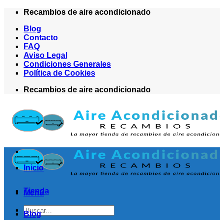
Saltar
Recambios de aire acondicionado
al
Blog
contenido
Contacto
FAQ
Aviso Legal
Condiciones Generales
Política de Cookies
Recambios de aire acondicionado
Inicio
Tienda
Menú
Buscar
Blog
por: