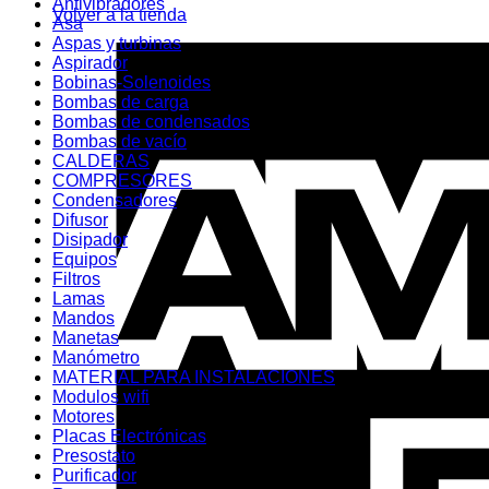
Antivibradores
Volver a la tienda
Asa
Aspas y turbinas
Aspirador
Bobinas-Solenoides
Bombas de carga
Bombas de condensados
Bombas de vacío
CALDERAS
COMPRESORES
Condensadores
Difusor
Disipador
Equipos
Filtros
Lamas
Mandos
Manetas
Manómetro
MATERIAL PARA INSTALACIONES
Modulos wifi
Motores
Placas Electrónicas
Presostato
Purificador