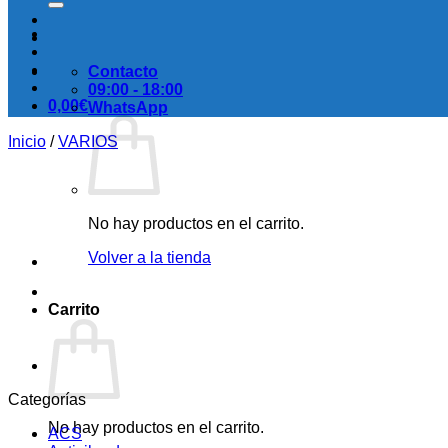
Contacto
09:00 - 18:00
0,00
€
WhatsApp
Inicio
/
VARIOS
No hay productos en el carrito.
Volver a la tienda
Carrito
Categorías
No hay productos en el carrito.
ACS