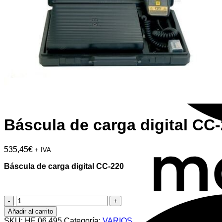
Báscula de carga digital CC
535,45
€
+ IVA
Báscula de carga digital CC-220
Báscula
de
Añadir al carrito
carga
SKU:
HF 06 495
Categoría:
VARIOS