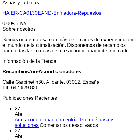
Aspas y turbinas
HAIER-CA0130EAND-Enfriadora-Repuestos
0,00
€
+ IVA
Sobre nosotros
Somos una empresa con más de 15 años de experiencia en
el mundo de la climatización. Disponemos de recambios
para todas las marcas de aire acondicionado del mercado.
Información de la Tienda
RecambiosAireAcondicionado.es
Calle Garbinet n30, Alicante, 03012. España
Tlf:
647 629 836
Publicaciones Recientes
27
Abr
Aire acondicionado no enfría: Por qué pasa y
en
soluciones
Comentarios desactivados
Aire
27
acondicionado
Abr