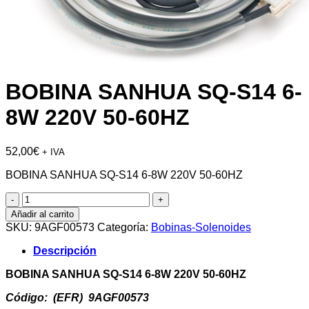
BOBINA SANHUA SQ-S14 6-
8W 220V 50-60HZ
52,00
€
+ IVA
BOBINA SANHUA SQ-S14 6-8W 220V 50-60HZ
BOBINA
SANHUA
Añadir al carrito
SQ-
SKU:
9AGF00573
Categoría:
Bobinas-Solenoides
S14
6-
Descripción
8W
220V
BOBINA SANHUA SQ-S14 6-8W 220V 50-60HZ
50-
60HZ
Código: (EFR) 9AGF00573