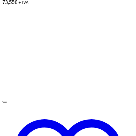
73,55
€
+ IVA