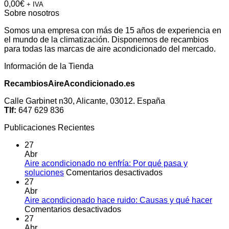
0,00
€
+ IVA
Sobre nosotros
Somos una empresa con más de 15 años de experiencia en
el mundo de la climatización. Disponemos de recambios
para todas las marcas de aire acondicionado del mercado.
Información de la Tienda
RecambiosAireAcondicionado.es
Calle Garbinet n30, Alicante, 03012. España
Tlf:
647 629 836
Publicaciones Recientes
27
Abr
Aire acondicionado no enfría: Por qué pasa y
en
soluciones
Comentarios desactivados
Aire
27
acondicionado
Abr
no
Aire acondicionado hace ruido: Causas y qué hacer
en
enfría:
Comentarios desactivados
Aire
Por
27
acondicionado
qué
Abr