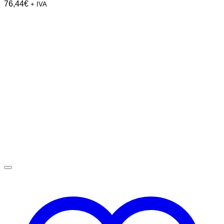
76,44
€
+ IVA