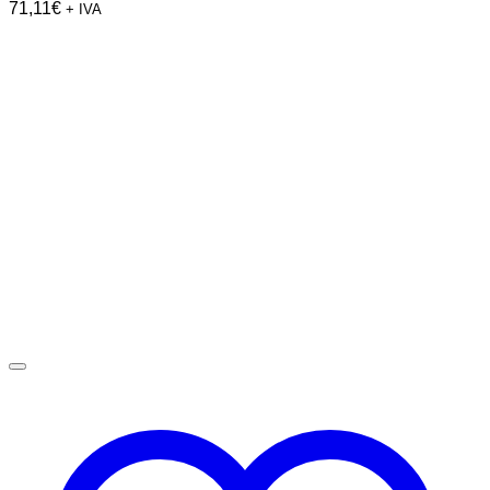
71,11
€
+ IVA