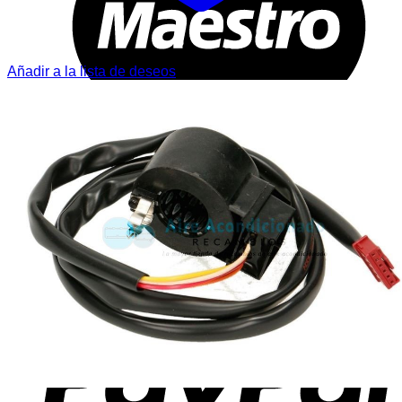
Añadir a la lista de deseos
T
P