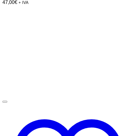
47,00
€
+ IVA