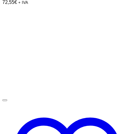
72,55
€
+ IVA