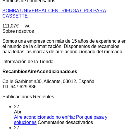
Bombas de condensados
BOMBA UNIVERSAL CENTRIFUGA CP08 PARA
CASSETTE
111,07
€
+ IVA
Sobre nosotros
Somos una empresa con más de 15 años de experiencia en
el mundo de la climatización. Disponemos de recambios
para todas las marcas de aire acondicionado del mercado.
Información de la Tienda
RecambiosAireAcondicionado.es
Calle Garbinet n30, Alicante, 03012. España
Tlf:
647 629 836
Publicaciones Recientes
27
Abr
Aire acondicionado no enfría: Por qué pasa y
en
soluciones
Comentarios desactivados
Aire
27