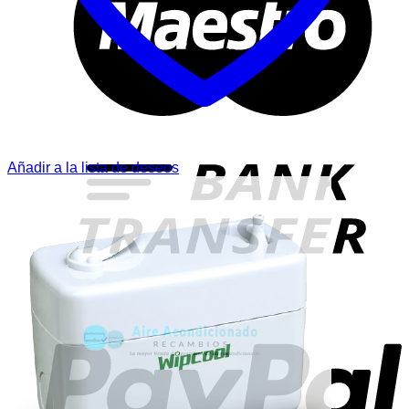
T
Añadir a la lista de deseos
P