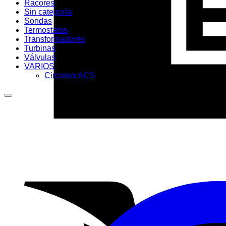
Racores
Sin categoría
Sondas
Termostatos
Transformadores
Turbinas
Válvulas
VARIOS
Circuitos ACS