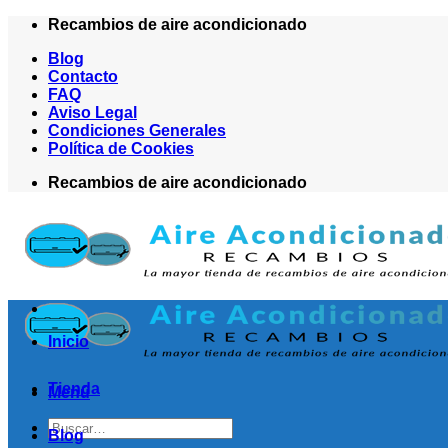
Saltar
Recambios de aire acondicionado
al
Blog
contenido
Contacto
FAQ
Aviso Legal
Condiciones Generales
Política de Cookies
Recambios de aire acondicionado
Inicio
Tienda
Menú
Buscar
Blog
por: