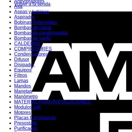
Antivibradores
Volver a la tienda
Asa
Aspas y turbinas
Aspirador
Bobinas-Solenoides
Bombas de carga
Bombas de condensados
Bombas de vacío
CALDERAS
COMPRESORES
Condensadores
Difusor
Disipador
Equipos
Filtros
Lamas
Mandos
Manetas
Manómetro
MATERIAL PARA INSTALACIONES
Modulos wifi
Motores
Placas Electrónicas
Presostato
Purificador