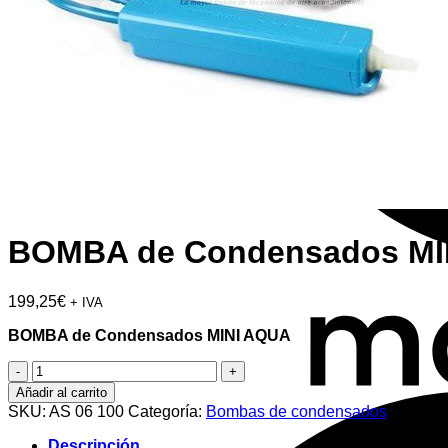
BOMBA de Condensados MI
199,25
€
+ IVA
BOMBA de Condensados MINI AQUA
BOMBA
de
Añadir al carrito
Condensados
SKU:
AS 06 100
Categoría:
Bombas de condensados
MINI
AQUA
Descripción