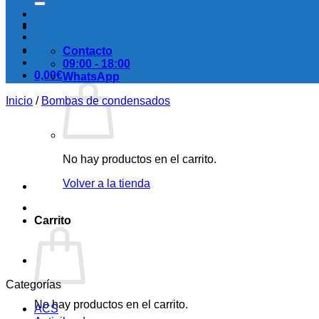
Contacto
09:00 - 18:00
0,00
€
WhatsApp
Inicio
/
Bombas de condensados
No hay productos en el carrito.
Volver a la tienda
Carrito
Categorías
No hay productos en el carrito.
ACS