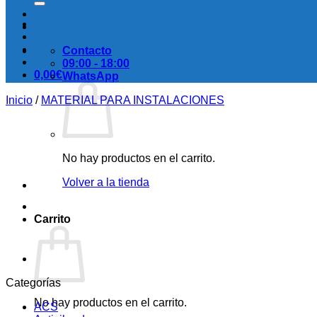
Contacto
09:00 - 18:00
0,00
€
WhatsApp
Inicio
/
MATERIAL PARA INSTALACIONES
No hay productos en el carrito.
Volver a la tienda
Carrito
Categorías
No hay productos en el carrito.
ACS