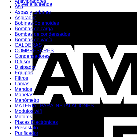
Antivibradores
Volver a la tienda
Asa
Aspas y turbinas
Aspirador
Bobinas-Solenoides
Bombas de carga
Bombas de condensados
Bombas de vacío
CALDERAS
COMPRESORES
Condensadores
Difusor
Disipador
Equipos
Filtros
Lamas
Mandos
Manetas
Manómetro
MATERIAL PARA INSTALACIONES
Modulos wifi
Motores
Placas Electrónicas
Presostato
Purificador