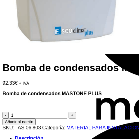
Bomba de condensados M
92,33
€
+ IVA
Bomba de condensados MASTONE PLUS
Bomba
de
Añadir al carrito
condensados
SKU:
AS 06 803
Categoría:
MATERIAL PARA INSTALACIO
MASTONE
PLUS
Descripción