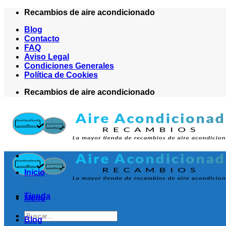
Saltar
Recambios de aire acondicionado
al
Blog
contenido
Contacto
FAQ
Aviso Legal
Condiciones Generales
Política de Cookies
Recambios de aire acondicionado
Inicio
Tienda
Menú
Buscar
Blog
por: