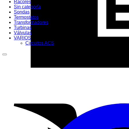
Racores
Sin categoría
Sondas
Termostatos
Transformadores
Turbinas
Válvulas
VARIOS
Circuitos ACS