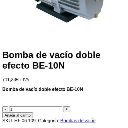
Bomba de vacío doble
efecto BE-10N
711,23
€
+ IVA
Bomba de vacío doble efecto BE-10N
Bomba
de
Añadir al carrito
vacío
SKU:
HF 06 109
Categoría:
Bombas de vacío
doble