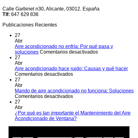
Calle Garbinet n30, Alicante, 03012. España
Tlf:
647 629 836
Publicaciones Recientes
27
Abr
Aire acondicionado no enfría: Por qué pasa y
en
soluciones
Comentarios desactivados
Aire
27
acondicionado
Abr
no
Aire acondicionado hace ruido: Causas y qué hacer
en
enfría:
Comentarios desactivados
Aire
Por
27
acondicionado
qué
Abr
hace
pasa
Mando de aire acondicionado no funciona: Soluciones
ruido:
en
y
Comentarios desactivados
Causas
Mando
soluciones
27
y
de
Abr
qué
aire
¿Por qué es tan importante el Mantenimiento del Aire
hacer
acondicionado
No
Acondicionado de Ventana?
no
hay
A
funciona:
comentarios
E
en
Soluciones