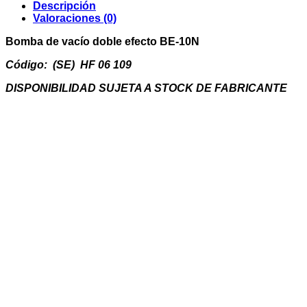
efecto
Descripción
BE-
Valoraciones (0)
10N
cantidad
Bomba de vacío doble efecto BE-10N
Código: (SE) HF 06 109
DISPONIBILIDAD SUJETA A STOCK DE FABRICANTE