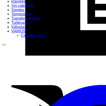
Racores
Sin categoría
Sondas
Termostatos
Transformadores
Turbinas
Válvulas
VARIOS
Circuitos ACS