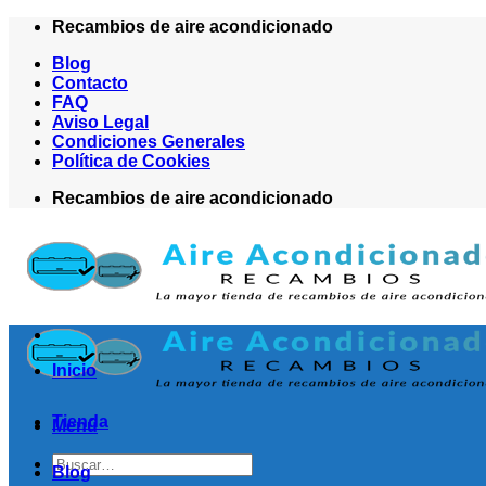
Saltar
Recambios de aire acondicionado
al
Blog
contenido
Contacto
FAQ
Aviso Legal
Condiciones Generales
Política de Cookies
Recambios de aire acondicionado
Inicio
Tienda
Menú
Buscar
Blog
por: