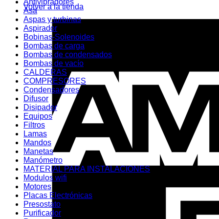
Antivibradores
Volver a la tienda
Asa
Aspas y turbinas
Aspirador
Bobinas-Solenoides
Bombas de carga
Bombas de condensados
Bombas de vacío
CALDERAS
COMPRESORES
Condensadores
Difusor
Disipador
Equipos
Filtros
Lamas
Mandos
Manetas
Manómetro
MATERIAL PARA INSTALACIONES
Modulos wifi
Motores
Placas Electrónicas
Presostato
Purificador