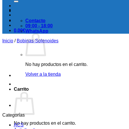
Contacto
09:00 - 18:00
0,00
€
WhatsApp
Inicio
/
Bobinas-Solenoides
No hay productos en el carrito.
Volver a la tienda
Carrito
Categorías
No hay productos en el carrito.
ACS