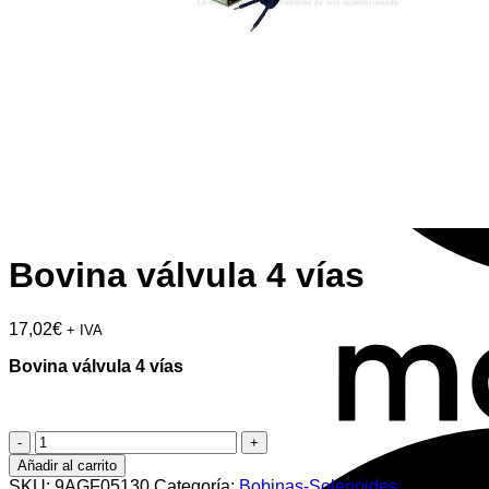
Bovina válvula 4 vías
17,02
€
+ IVA
Bovina válvula 4 vías
Bovina
válvula
Añadir al carrito
4
SKU:
9AGF05130
Categoría:
Bobinas-Solenoides