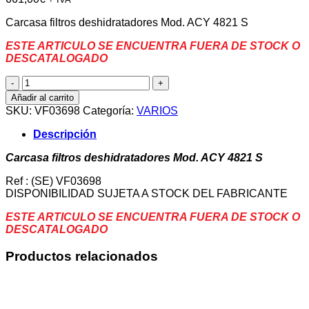
Carcasa filtros deshidratadores Mod. ACY 4821 S
ESTE ARTICULO SE ENCUENTRA FUERA DE STOCK O
DESCATALOGADO
Carcasa
filtros
Añadir al carrito
deshidratadores
SKU:
VF03698
Categoría:
VARIOS
Mod.
ACY
Descripción
4821
S
Carcasa filtros deshidratadores Mod. ACY 4821 S
cantidad
Ref : (SE) VF03698
DISPONIBILIDAD SUJETA A STOCK DEL FABRICANTE
ESTE ARTICULO SE ENCUENTRA FUERA DE STOCK O
DESCATALOGADO
Productos relacionados