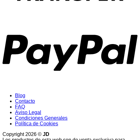
P
Blog
Contacto
FAQ
Aviso Legal
Condiciones Generales
Política de Cookies
Copyright 2026 ©
JD
Los productos de esta web son de venta exclusiva para