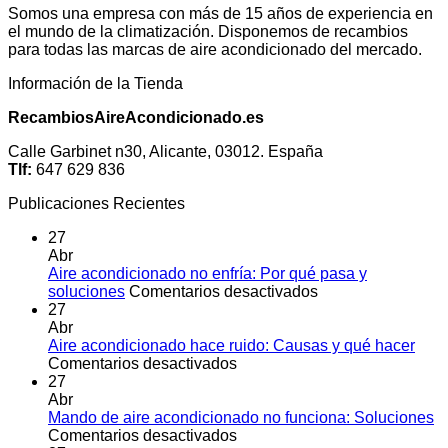
Somos una empresa con más de 15 años de experiencia en
el mundo de la climatización. Disponemos de recambios
para todas las marcas de aire acondicionado del mercado.
Información de la Tienda
RecambiosAireAcondicionado.es
Calle Garbinet n30, Alicante, 03012. España
Tlf:
647 629 836
Publicaciones Recientes
27
Abr
Aire acondicionado no enfría: Por qué pasa y
en
soluciones
Comentarios desactivados
Aire
27
acondicionado
Abr
no
Aire acondicionado hace ruido: Causas y qué hacer
en
enfría:
Comentarios desactivados
Aire
Por
27
acondicionado
qué
Abr
hace
pasa
Mando de aire acondicionado no funciona: Soluciones
ruido:
en
y
Comentarios desactivados