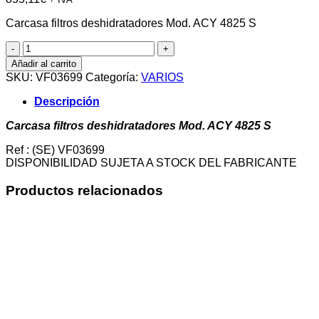
Carcasa filtros deshidratadores Mod. ACY 4825 S
Carcasa
filtros
Añadir al carrito
deshidratadores
SKU:
VF03699
Categoría:
VARIOS
Mod.
ACY
Descripción
4825
S
Carcasa filtros deshidratadores Mod. ACY 4825 S
cantidad
Ref : (SE) VF03699
DISPONIBILIDAD SUJETA A STOCK DEL FABRICANTE
Productos relacionados