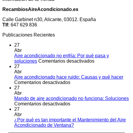
RecambiosAireAcondicionado.es
Calle Garbinet n30, Alicante, 03012. España
Tlf:
647 629 836
Publicaciones Recientes
27
Abr
Aire acondicionado no enfría: Por qué pasa y
en
soluciones
Comentarios desactivados
Aire
27
acondicionado
Abr
no
Aire acondicionado hace ruido: Causas y qué hacer
en
enfría:
Comentarios desactivados
Aire
Por
27
acondicionado
qué
Abr
hace
pasa
Mando de aire acondicionado no funciona: Soluciones
ruido:
en
y
Comentarios desactivados
Causas
Mando
soluciones
27
y
de
Abr
qué
aire
¿Por qué es tan importante el Mantenimiento del Aire
hacer
acondicionado
No
Acondicionado de Ventana?
no
hay