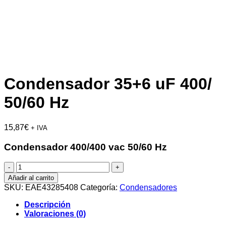
Condensador 35+6 uF 400/
50/60 Hz
15,87
€
+ IVA
Condensador 400/400 vac 50/60 Hz
Condensador
35+6
Añadir al carrito
uF
SKU:
EAE43285408
Categoría:
Condensadores
400/
50/60
Descripción
Hz
Valoraciones (0)
cantidad