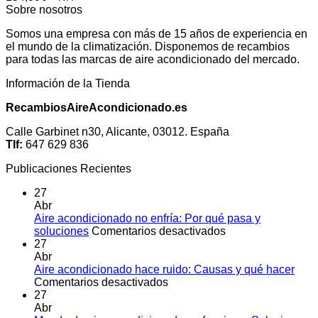
Sobre nosotros
Somos una empresa con más de 15 años de experiencia en
el mundo de la climatización. Disponemos de recambios
para todas las marcas de aire acondicionado del mercado.
Información de la Tienda
RecambiosAireAcondicionado.es
Calle Garbinet n30, Alicante, 03012. España
Tlf:
647 629 836
Publicaciones Recientes
27
Abr
Aire acondicionado no enfría: Por qué pasa y
en
soluciones
Comentarios desactivados
Aire
27
acondicionado
Abr
no
Aire acondicionado hace ruido: Causas y qué hacer
en
enfría:
Comentarios desactivados
Aire
Por
27
acondicionado
qué
Abr