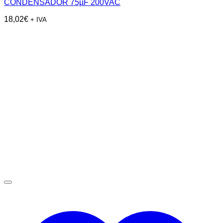
CONDENSADOR 75µF 200VAC
18,02
€
+ IVA