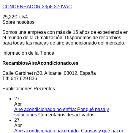
CONDENSADOR 23µF 370VAC
25,22
€
+ IVA
Sobre nosotros
Somos una empresa con más de 15 años de experiencia en
el mundo de la climatización. Disponemos de recambios
para todas las marcas de aire acondicionado del mercado.
Información de la Tienda
RecambiosAireAcondicionado.es
Calle Garbinet n30, Alicante, 03012. España
Tlf:
647 629 836
Publicaciones Recientes
27
Abr
Aire acondicionado no enfría: Por qué pasa y
en
soluciones
Comentarios desactivados
Aire
27
acondicionado
Abr
no
Aire acondicionado hace ruido: Causas y qué hacer