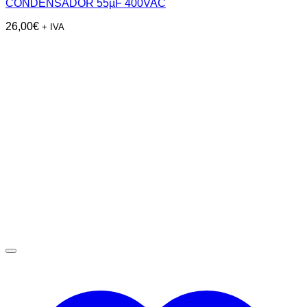
CONDENSADOR 55µF 400VAC
26,00
€
+ IVA