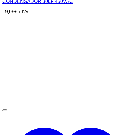
CONDENSADOR 30µF 450VAC
19,08
€
+ IVA