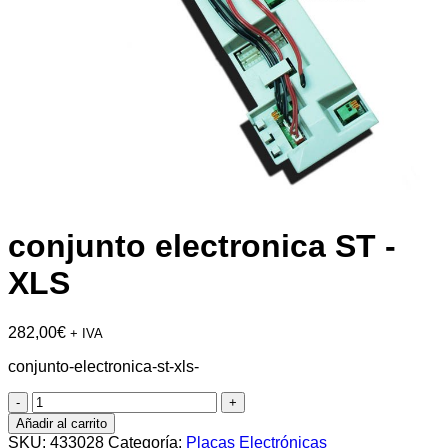
conjunto electronica ST -
XLS
282,00
€
+ IVA
conjunto-electronica-st-xls-
conjunto
electronica
Añadir al carrito
ST
SKU:
433028
Categoría:
Placas Electrónicas