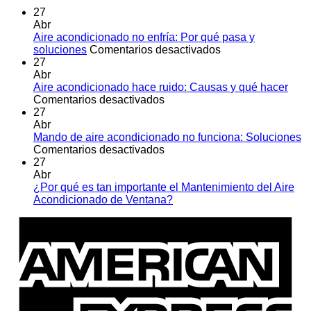
27
Abr
Aire acondicionado no enfría: Por qué pasa y
en
soluciones
Comentarios desactivados
Aire
27
acondicionado
Abr
no
Aire acondicionado hace ruido: Causas y qué hacer
en
enfría:
Comentarios desactivados
Aire
Por
27
acondicionado
qué
Abr
hace
pasa
Mando de aire acondicionado no funciona: Soluciones
ruido:
en
y
Comentarios desactivados
Causas
Mando
soluciones
27
y
de
Abr
qué
aire
¿Por qué es tan importante el Mantenimiento del Aire
hacer
acondicionado
No
Acondicionado de Ventana?
no
hay
A
funciona:
comentarios
E
en
Soluciones
¿Por
qué
es
tan
importante
el