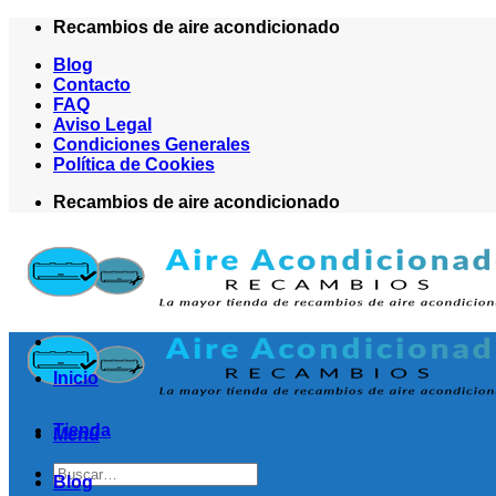
Saltar
Recambios de aire acondicionado
al
Blog
contenido
Contacto
FAQ
Aviso Legal
Condiciones Generales
Política de Cookies
Recambios de aire acondicionado
Inicio
Tienda
Menú
Buscar
Blog
por: