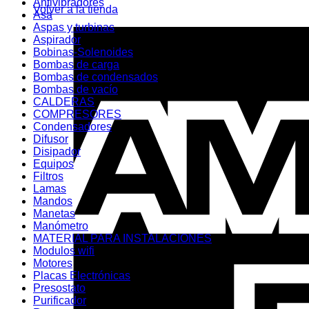
Antivibradores
Volver a la tienda
Asa
Aspas y turbinas
Aspirador
Bobinas-Solenoides
Bombas de carga
Bombas de condensados
Bombas de vacío
CALDERAS
COMPRESORES
Condensadores
Difusor
Disipador
Equipos
Filtros
Lamas
Mandos
Manetas
Manómetro
MATERIAL PARA INSTALACIONES
Modulos wifi
Motores
Placas Electrónicas
Presostato
Purificador