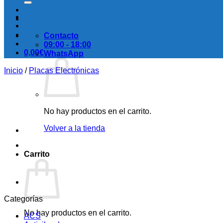
Contacto
09:00 - 18:00
0,00
€
WhatsApp
Inicio
/
Placas Electrónicas
No hay productos en el carrito.
Volver a la tienda
Carrito
Categorías
No hay productos en el carrito.
ACS