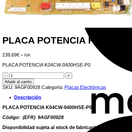
PLACA POTENCIA K04CW-0
239,69
€
+ IVA
PLACA POTENCIA K04CW-0400HSE-P0
PLACA
POTENCIA
Añadir al carrito
K04CW-
SKU:
9AGF00928
Categoría:
Placas Electrónicas
0400HSE-
P0
Descripción
cantidad
PLACA POTENCIA K04CW-0400HSE-P0
Código: (EFR) 9AGF00928
Disponibilidad sujeta al stock de fabricante *