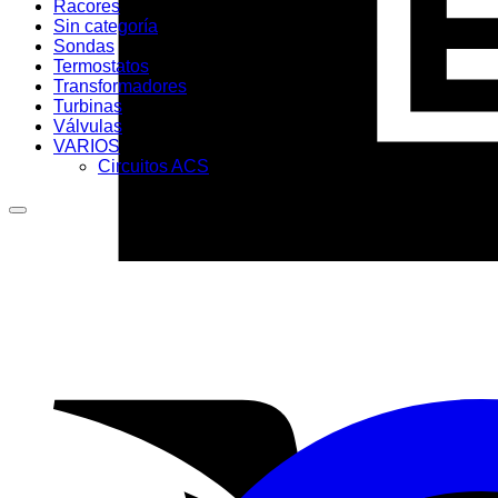
Racores
Sin categoría
Sondas
Termostatos
Transformadores
Turbinas
Válvulas
VARIOS
Circuitos ACS