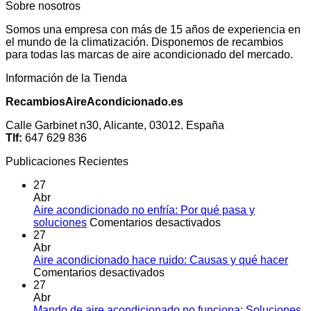
Sobre nosotros
Somos una empresa con más de 15 años de experiencia en
el mundo de la climatización. Disponemos de recambios
para todas las marcas de aire acondicionado del mercado.
Información de la Tienda
RecambiosAireAcondicionado.es
Calle Garbinet n30, Alicante, 03012. España
Tlf:
647 629 836
Publicaciones Recientes
27
Abr
Aire acondicionado no enfría: Por qué pasa y
en
soluciones
Comentarios desactivados
Aire
27
acondicionado
Abr
no
Aire acondicionado hace ruido: Causas y qué hacer
en
enfría:
Comentarios desactivados
Aire
Por
27
acondicionado
qué
Abr
hace
pasa
Mando de aire acondicionado no funciona: Soluciones