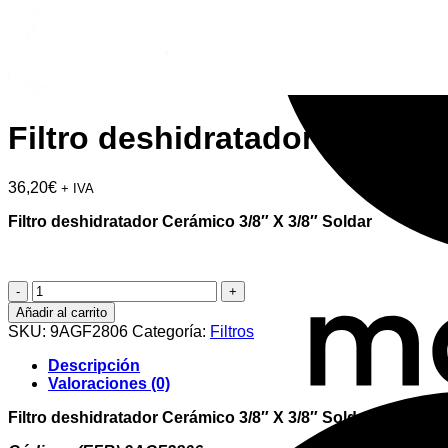
Filtro deshidratador Cerámic
36,20
€
+ IVA
Filtro deshidratador Cerámico 3/8″ X 3/8″ Soldar
Filtro
deshidratador
Añadir al carrito
Cerámico
SKU:
9AGF2806
Categoría:
Filtros
3/8"
X
Descripción
3/8"
Valoraciones (0)
Soldar
cantidad
Filtro deshidratador Cerámico 3/8″ X 3/8″ Soldar