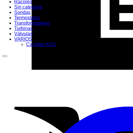
Racores
Sin categoría
Sondas
Termostatos
Transformadores
Turbinas
Válvulas
VARIOS
Circuitos ACS