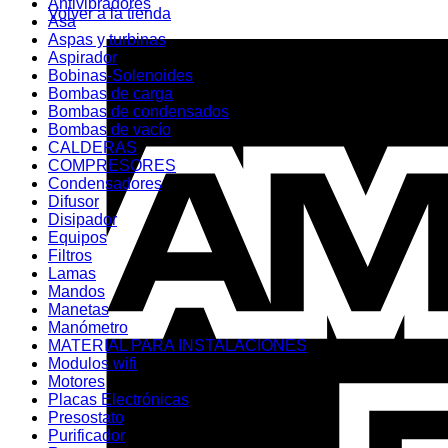
Antivibradores
Volver a la tienda
Asa
Aspas y turbinas
Aspirador
Bobinas-Solenoides
Bombas de carga
Bombas de condensados
Bombas de vacío
CALDERAS
COMPRESORES
Condensadores
Difusor
Disipador
Equipos
Filtros
Lamas
Mandos
Manetas
Manómetro
MATERIAL PARA INSTALACIONES
Modulos wifi
Motores
Placas Electrónicas
Presostato
Purificador