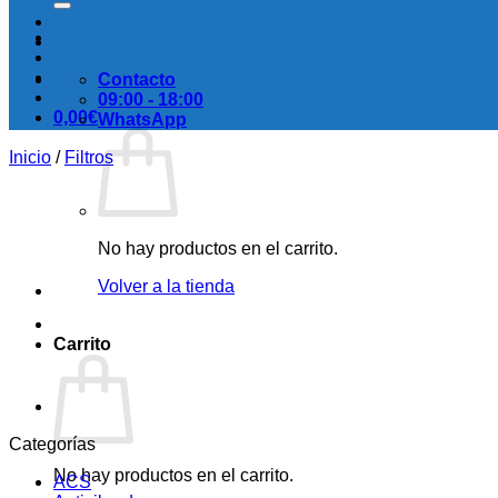
Contacto
09:00 - 18:00
0,00
€
WhatsApp
Inicio
/
Filtros
No hay productos en el carrito.
Volver a la tienda
Carrito
Categorías
No hay productos en el carrito.
ACS