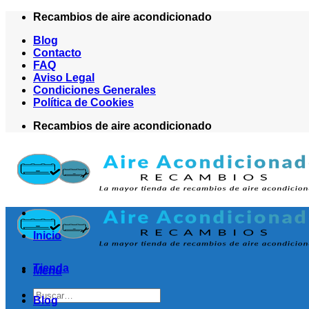
Saltar
Recambios de aire acondicionado
al
Blog
contenido
Contacto
FAQ
Aviso Legal
Condiciones Generales
Política de Cookies
Recambios de aire acondicionado
Inicio
Tienda
Menú
Buscar
Blog
por: