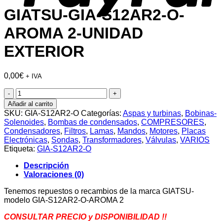
GIATSU-GIA-S12AR2-O-
AROMA 2-UNIDAD
EXTERIOR
0,00
€
+ IVA
GIATSU-
GIA-
Añadir al carrito
S12AR2-
SKU:
GIA-S12AR2-O
Categorías:
Aspas y turbinas
,
Bobinas-
O-
Solenoides
,
Bombas de condensados
,
COMPRESORES
,
AROMA
Condensadores
,
Filtros
,
Lamas
,
Mandos
,
Motores
,
Placas
2-
Electrónicas
,
Sondas
,
Transformadores
,
Válvulas
,
VARIOS
UNIDAD
Etiqueta:
GIA-S12AR2-O
EXTERIOR
cantidad
Descripción
Valoraciones (0)
Tenemos repuestos o recambios de la marca GIATSU-
modelo GIA-S12AR2-O-AROMA 2
CONSULTAR PRECIO y DISPONIBILIDAD !!