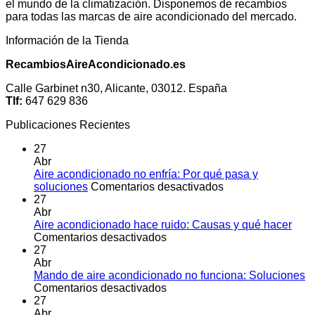
el mundo de la climatización. Disponemos de recambios
para todas las marcas de aire acondicionado del mercado.
Información de la Tienda
RecambiosAireAcondicionado.es
Calle Garbinet n30, Alicante, 03012. España
Tlf:
647 629 836
Publicaciones Recientes
27
Abr
Aire acondicionado no enfría: Por qué pasa y
en
soluciones
Comentarios desactivados
Aire
27
acondicionado
Abr
no
Aire acondicionado hace ruido: Causas y qué hacer
en
enfría:
Comentarios desactivados
Aire
Por
27
acondicionado
qué
Abr
hace
pasa
Mando de aire acondicionado no funciona: Soluciones
ruido:
en
y
Comentarios desactivados
Causas
Mando
soluciones
27
y
de
Abr