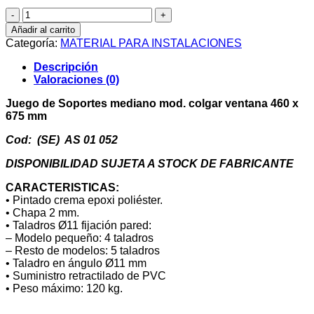
Juego
de
Añadir al carrito
Soportes
Categoría:
MATERIAL PARA INSTALACIONES
mediano
mod.
Descripción
colgar
Valoraciones (0)
ventana
460
Juego de Soportes mediano mod. colgar ventana 460 x
x
675 mm
675
mm
Cod: (SE) AS 01 052
cantidad
DISPONIBILIDAD SUJETA A STOCK DE FABRICANTE
CARACTERISTICAS:
• Pintado crema epoxi poliéster.
• Chapa 2 mm.
• Taladros Ø11 fijación pared:
– Modelo pequeño: 4 taladros
– Resto de modelos: 5 taladros
• Taladro en ángulo Ø11 mm
• Suministro retractilado de PVC
• Peso máximo: 120 kg.