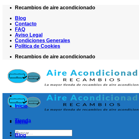
Saltar
Recambios de aire acondicionado
al
Blog
contenido
Contacto
FAQ
Aviso Legal
Condiciones Generales
Política de Cookies
Recambios de aire acondicionado
Inicio
Tienda
Menú
Buscar
Blog
por: