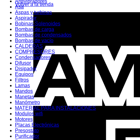
Antivibradores
Volver a la tienda
Asa
Aspas y turbinas
Aspirador
Bobinas-Solenoides
Bombas de carga
Bombas de condensados
Bombas de vacío
CALDERAS
COMPRESORES
Condensadores
Difusor
Disipador
Equipos
Filtros
Lamas
Mandos
Manetas
Manómetro
MATERIAL PARA INSTALACIONES
Modulos wifi
Motores
Placas Electrónicas
Presostato
Purificador