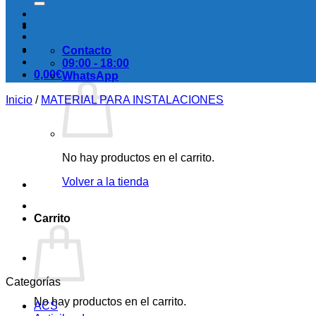
Contacto
09:00 - 18:00
0,00
€
WhatsApp
Inicio
/
MATERIAL PARA INSTALACIONES
No hay productos en el carrito.
Volver a la tienda
Carrito
Categorías
No hay productos en el carrito.
ACS