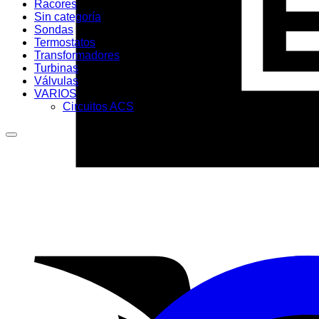
Racores
Sin categoría
Sondas
Termostatos
Transformadores
Turbinas
Válvulas
VARIOS
Circuitos ACS