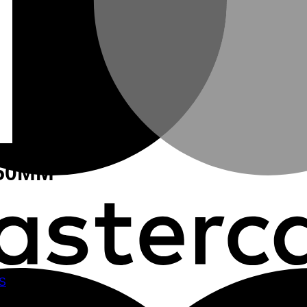
50MM
S