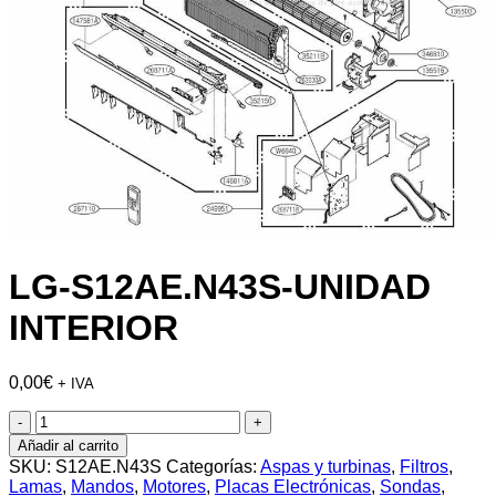
LG-S12AE.N43S-UNIDAD
INTERIOR
0,00
€
+ IVA
LG-
S12AE.N43S-
Añadir al carrito
UNIDAD
SKU:
S12AE.N43S
Categorías:
Aspas y turbinas
,
Filtros
,
INTERIOR
Lamas
,
Mandos
,
Motores
,
Placas Electrónicas
,
Sondas
,