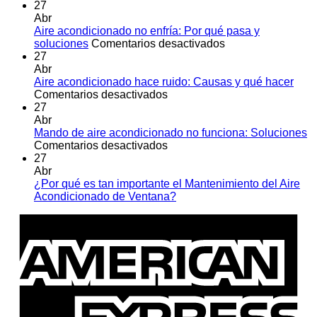
27
Abr
Aire acondicionado no enfría: Por qué pasa y
en
soluciones
Comentarios desactivados
Aire
27
acondicionado
Abr
no
Aire acondicionado hace ruido: Causas y qué hacer
en
enfría:
Comentarios desactivados
Aire
Por
27
acondicionado
qué
Abr
hace
pasa
Mando de aire acondicionado no funciona: Soluciones
ruido:
en
y
Comentarios desactivados
Causas
Mando
soluciones
27
y
de
Abr
qué
aire
¿Por qué es tan importante el Mantenimiento del Aire
hacer
acondicionado
No
Acondicionado de Ventana?
no
hay
A
funciona:
comentarios
E
en
Soluciones
¿Por
qué
es
tan
importante
el