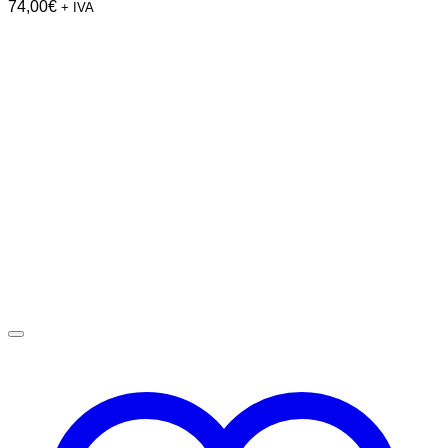
74,00
€
+ IVA