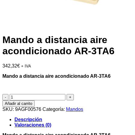
Mando a distancia aire
acondicionado AR-3TA6
342,32
€
+ IVA
Mando a distancia aire acondicionado AR-3TA6
Mando
a
Añadir al carrito
distancia
SKU:
9AGF00576
Categoría:
Mandos
aire
acondicionado
Descripción
AR-
Valoraciones (0)
3TA6
cantidad