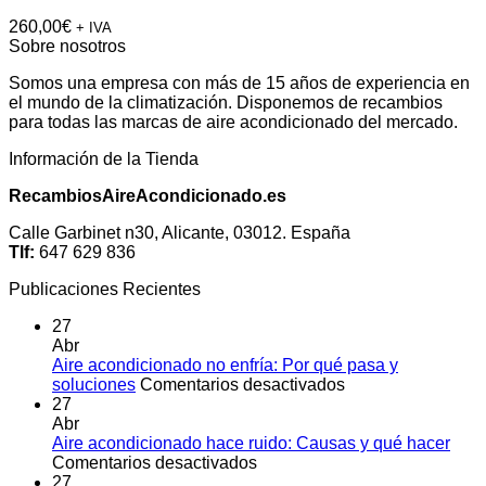
260,00
€
+ IVA
Sobre nosotros
Somos una empresa con más de 15 años de experiencia en
el mundo de la climatización. Disponemos de recambios
para todas las marcas de aire acondicionado del mercado.
Información de la Tienda
RecambiosAireAcondicionado.es
Calle Garbinet n30, Alicante, 03012. España
Tlf:
647 629 836
Publicaciones Recientes
27
Abr
Aire acondicionado no enfría: Por qué pasa y
en
soluciones
Comentarios desactivados
Aire
27
acondicionado
Abr
no
Aire acondicionado hace ruido: Causas y qué hacer
en
enfría:
Comentarios desactivados
Aire
Por
27