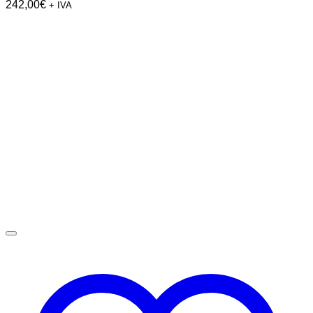
242,00
€
+ IVA