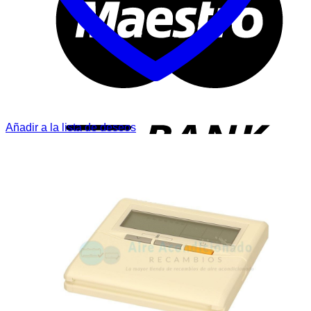
T
Añadir a la lista de deseos
P