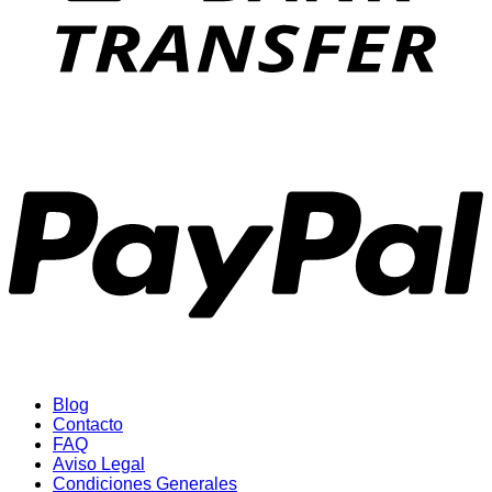
P
Blog
Contacto
FAQ
Aviso Legal
Condiciones Generales