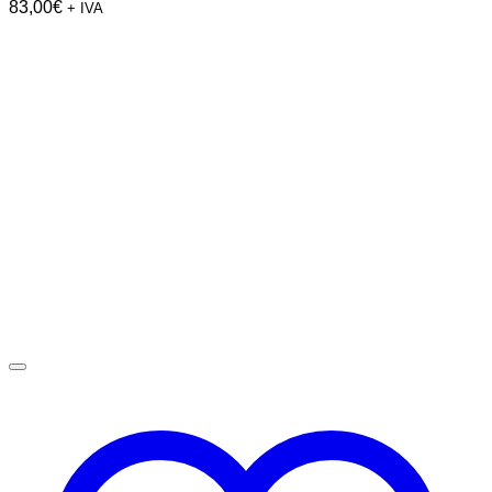
83,00
€
+ IVA