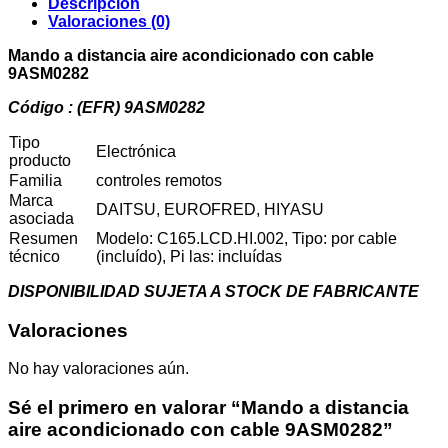
Descripción
con
Valoraciones (0)
cable
9ASM0282
Mando a distancia aire acondicionado con cable
cantidad
9ASM0282
Código : (EFR) 9ASM0282
Tipo
Electrónica
producto
Familia
controles remotos
Marca
DAITSU, EUROFRED, HIYASU
asociada
Resumen
Modelo: C165.LCD.HI.002, Tipo: por cable
técnico
(incluído), Pi las: incluídas
DISPONIBILIDAD SUJETA A STOCK DE FABRICANTE
Valoraciones
No hay valoraciones aún.
Sé el primero en valorar “Mando a distancia
aire acondicionado con cable 9ASM0282”