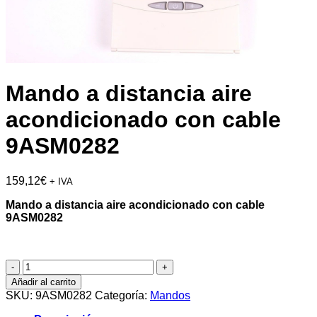
Mando a distancia aire
acondicionado con cable
9ASM0282
159,12
€
+ IVA
Mando a distancia aire acondicionado con cable
9ASM0282
Mando
a
Añadir al carrito
distancia
SKU:
9ASM0282
Categoría:
Mandos
aire
acondicionado