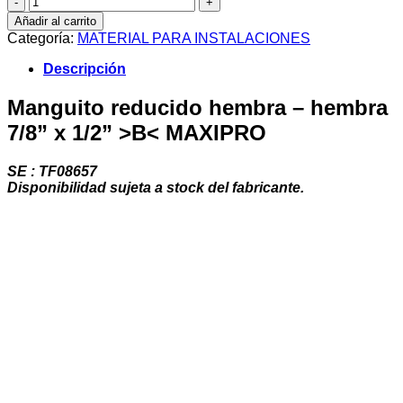
reducido
Añadir al carrito
hembra
Categoría:
MATERIAL PARA INSTALACIONES
-
hembra
Descripción
7/8”
x
Manguito reducido hembra – hembra
1/2”
7/8” x 1/2” >B< MAXIPRO
>B<
MAXIPRO
cantidad
SE : TF08657
Disponibilidad sujeta a stock del fabricante.