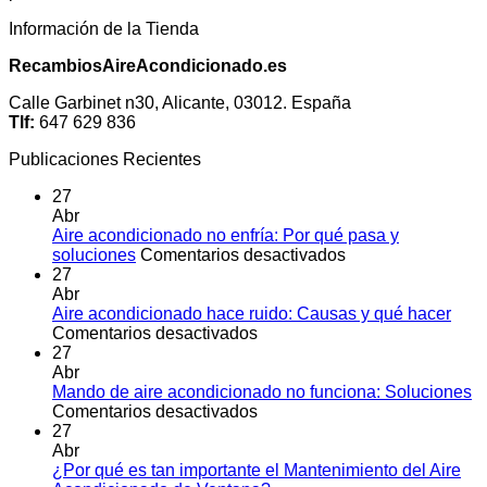
Información de la Tienda
RecambiosAireAcondicionado.es
Calle Garbinet n30, Alicante, 03012. España
Tlf:
647 629 836
Publicaciones Recientes
27
Abr
Aire acondicionado no enfría: Por qué pasa y
en
soluciones
Comentarios desactivados
Aire
27
acondicionado
Abr
no
Aire acondicionado hace ruido: Causas y qué hacer
en
enfría:
Comentarios desactivados
Aire
Por
27
acondicionado
qué
Abr
hace
pasa
Mando de aire acondicionado no funciona: Soluciones
ruido:
en
y
Comentarios desactivados
Causas
Mando
soluciones
27
y
de
Abr
qué
aire
¿Por qué es tan importante el Mantenimiento del Aire