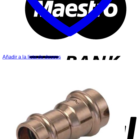
T
Añadir a la lista de deseos
P