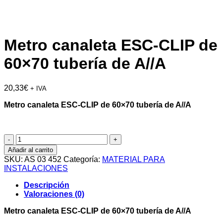
Metro canaleta ESC-CLIP de
60×70 tubería de A//A
20,33
€
+ IVA
Metro canaleta ESC-CLIP de 60×70 tubería de A//A
Metro
canaleta
Añadir al carrito
ESC-
SKU:
AS 03 452
Categoría:
MATERIAL PARA
CLIP
INSTALACIONES
de
60x70
Descripción
tubería
Valoraciones (0)
de
A//A
Metro canaleta ESC-CLIP de 60×70 tubería de A//A
cantidad