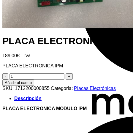
PLACA ELECTRONICA MOD
189,00
€
+ IVA
PLACA ELECTRONICA IPM
PLACA
ELECTRONICA
Añadir al carrito
MODULO
SKU:
1712200000855
Categoría:
Placas Electrónicas
IPM
cantidad
Descripción
PLACA ELECTRONICA MODULO IPM