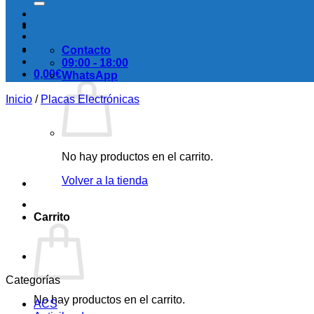
Contacto
09:00 - 18:00
0,00
€
WhatsApp
Inicio
/
Placas Electrónicas
No hay productos en el carrito.
Volver a la tienda
Carrito
Categorías
No hay productos en el carrito.
ACS