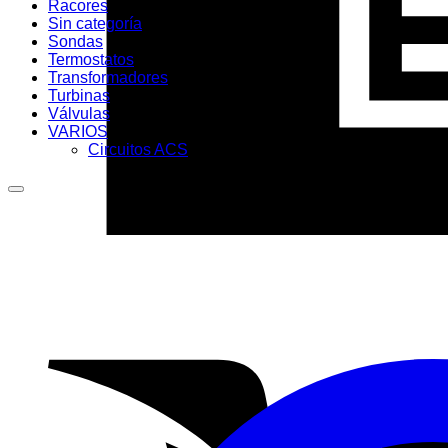
Racores
Sin categoría
Sondas
Termostatos
Transformadores
Turbinas
Válvulas
VARIOS
Circuitos ACS