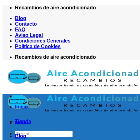
Saltar
Recambios de aire acondicionado
al
Blog
contenido
Contacto
FAQ
Aviso Legal
Condiciones Generales
Política de Cookies
Recambios de aire acondicionado
Inicio
Tienda
Menú
Buscar
Blog
por: