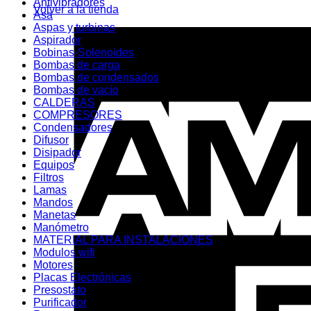
Antivibradores
Volver a la tienda
Asa
Aspas y turbinas
Aspirador
Bobinas-Solenoides
Bombas de carga
Bombas de condensados
Bombas de vacío
CALDERAS
COMPRESORES
Condensadores
Difusor
Disipador
Equipos
Filtros
Lamas
Mandos
Manetas
Manómetro
MATERIAL PARA INSTALACIONES
Modulos wifi
Motores
Placas Electrónicas
Presostato
Purificador