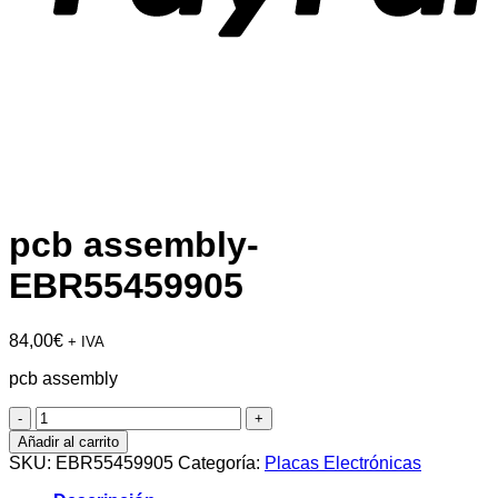
pcb assembly-
EBR55459905
84,00
€
+ IVA
pcb assembly
pcb
assembly-
Añadir al carrito
EBR55459905
SKU:
EBR55459905
Categoría:
Placas Electrónicas
cantidad