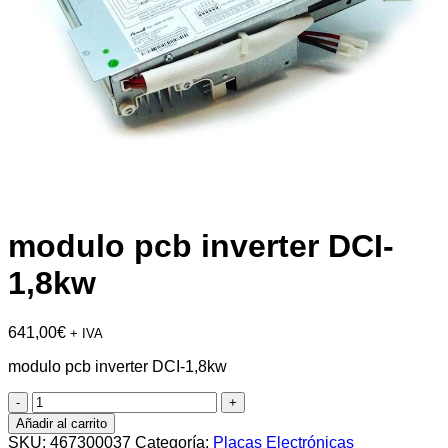
modulo pcb inverter DCI-
1,8kw
641,00
€
+ IVA
modulo pcb inverter DCI-1,8kw
modulo
pcb
Añadir al carrito
inverter
SKU:
467300037
Categoría:
Placas Electrónicas