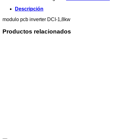
DCI-
1,8kw
Descripción
cantidad
modulo pcb inverter DCI-1,8kw
Productos relacionados