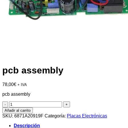
pcb assembly
78,00
€
+ IVA
pcb assembly
pcb
assembly
Añadir al carrito
cantidad
SKU:
6871A20919F
Categoría:
Placas Electrónicas
Descripción