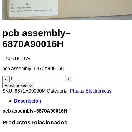
pcb assembly–
6870A90016H
170,01
€
+ IVA
pcb assembly–6870A90016H
pcb
assembly-
Añadir al carrito
-6870A90016H
SKU:
6871A00090M
Categoría:
Placas Electrónicas
cantidad
Descripción
pcb assembly–6870A90016H
Productos relacionados