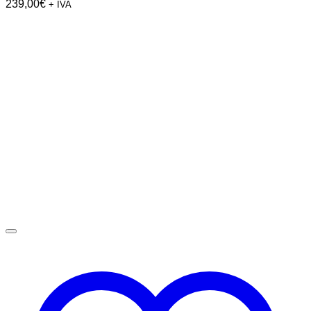
239,00
€
+ IVA