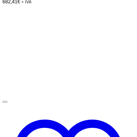
682,41
€
+ IVA