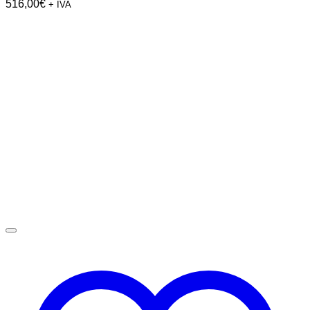
516,00
€
+ IVA