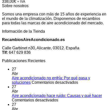
338,00
€
+ IVA
Sobre nosotros
Somos una empresa con más de 15 años de experiencia en
el mundo de la climatización. Disponemos de recambios
para todas las marcas de aire acondicionado del mercado.
Información de la Tienda
RecambiosAireAcondicionado.es
Calle Garbinet n30, Alicante, 03012. España
Tlf:
647 629 836
Publicaciones Recientes
27
Abr
Aire acondicionado no enfría: Por qué pasa y
en
soluciones
Comentarios desactivados
Aire
27
acondicionado
Abr
no
Aire acondicionado hace ruido: Causas y qué hacer
en
enfría:
Comentarios desactivados
Aire
Por
27
acondicionado
qué
Abr