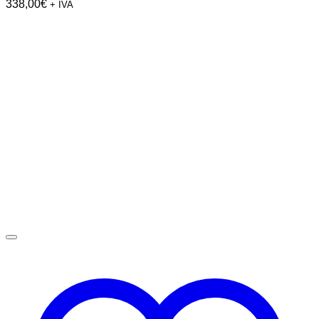
338,00
€
+ IVA