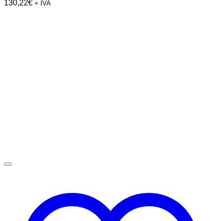
130,22
€
+ IVA