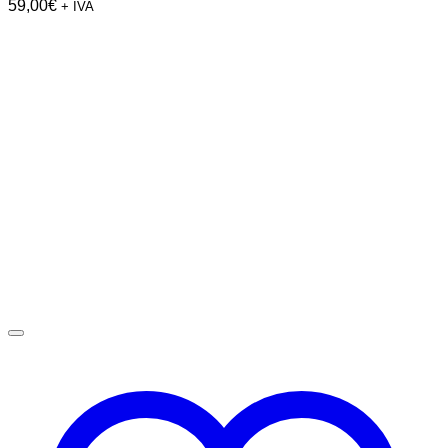
59,00
€
+ IVA