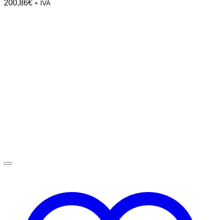
200,86
€
+ IVA