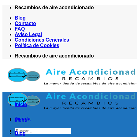
Saltar
Recambios de aire acondicionado
al
Blog
contenido
Contacto
FAQ
Aviso Legal
Condiciones Generales
Política de Cookies
Recambios de aire acondicionado
Inicio
Tienda
Menú
Buscar
Blog
por: