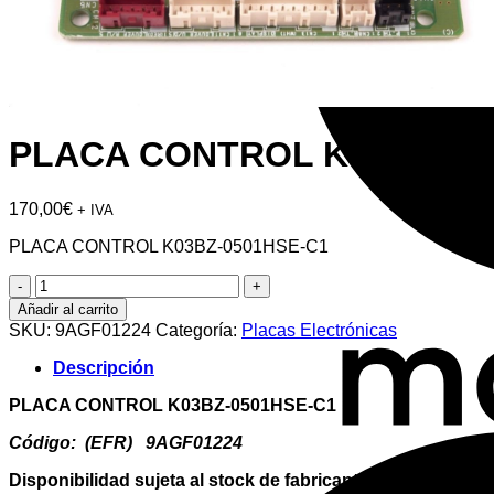
PLACA CONTROL K03BZ-05
170,00
€
+ IVA
PLACA CONTROL K03BZ-0501HSE-C1
PLACA
CONTROL
Añadir al carrito
K03BZ-
SKU:
9AGF01224
Categoría:
Placas Electrónicas
0501HSE-
C1
Descripción
cantidad
PLACA CONTROL K03BZ-0501HSE-C1
Código: (EFR) 9AGF01224
Disponibilidad sujeta al stock de fabricante **