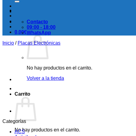
Contacto
09:00 - 18:00
0,00
€
WhatsApp
Inicio
/
Placas Electrónicas
No hay productos en el carrito.
Volver a la tienda
Carrito
Categorías
No hay productos en el carrito.
ACS