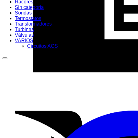
Racores
Sin categoría
Sondas
Termostatos
Transformadores
Turbinas
Válvulas
VARIOS
Circuitos ACS