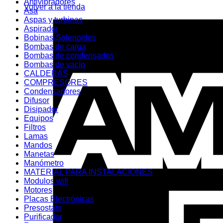
Antivibradores
Volver a la tienda
Asa
Aspas y turbinas
Aspirador
Bobinas-Solenoides
Bombas de carga
Bombas de condensados
Bombas de vacío
CALDERAS
COMPRESORES
Condensadores
Difusor
Disipador
Equipos
Filtros
Lamas
Mandos
Manetas
Manómetro
MATERIAL PARA INSTALACIONES
Modulos wifi
Motores
Placas Electrónicas
Presostato
Purificador