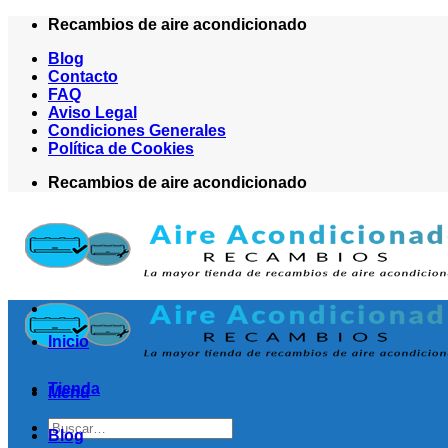
Saltar
Recambios de aire acondicionado
al
Blog
contenido
Contacto
FAQ
Aviso Legal
Condiciones Generales
Política de Cookies
Recambios de aire acondicionado
Inicio
Tienda
Menú
Buscar
Blog
por: