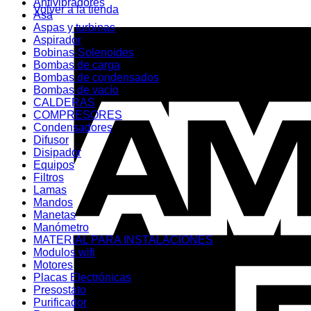
Antivibradores
Volver a la tienda
Asa
Aspas y turbinas
Aspirador
Bobinas-Solenoides
Bombas de carga
Bombas de condensados
Bombas de vacío
CALDERAS
COMPRESORES
Condensadores
Difusor
Disipador
Equipos
Filtros
Lamas
Mandos
Manetas
Manómetro
MATERIAL PARA INSTALACIONES
Modulos wifi
Motores
Placas Electrónicas
Presostato
Purificador