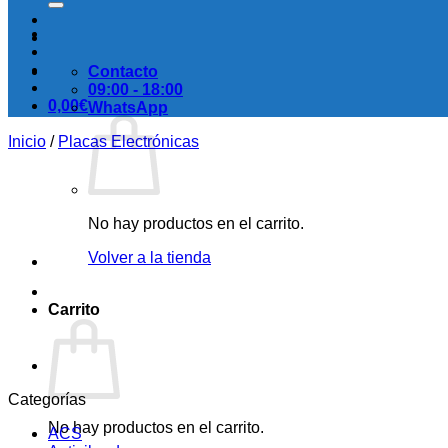
Contacto
09:00 - 18:00
0,00
€
WhatsApp
Inicio
/
Placas Electrónicas
No hay productos en el carrito.
Volver a la tienda
Carrito
Categorías
No hay productos en el carrito.
ACS