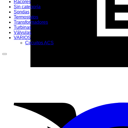
Racores
Sin categoría
Sondas
Termostatos
Transformadores
Turbinas
Válvulas
VARIOS
Circuitos ACS