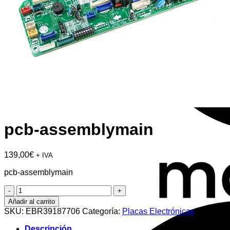
pcb-assemblymain
139,00
€
+ IVA
pcb-assemblymain
pcb-
assemblymain
Añadir al carrito
cantidad
SKU:
EBR39187706
Categoría:
Placas Electrónicas
Descripción