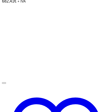
682,41
€
+ IVA