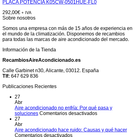
PLACA POTENCIA K05CW-0501HUE-FL0
292,00
€
+ IVA
Sobre nosotros
Somos una empresa con más de 15 años de experiencia en
el mundo de la climatización. Disponemos de recambios
para todas las marcas de aire acondicionado del mercado.
Información de la Tienda
RecambiosAireAcondicionado.es
Calle Garbinet n30, Alicante, 03012. España
Tlf:
647 629 836
Publicaciones Recientes
27
Abr
Aire acondicionado no enfría: Por qué pasa y
en
soluciones
Comentarios desactivados
Aire
27
acondicionado
Abr
no
Aire acondicionado hace ruido: Causas y qué hacer
en
enfría:
Comentarios desactivados