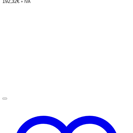
192,32
€
+ IVA