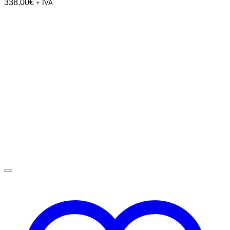
338,00
€
+ IVA