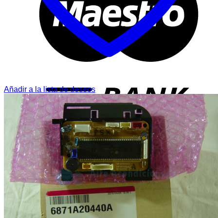
T
Añadir a la lista de deseos
P