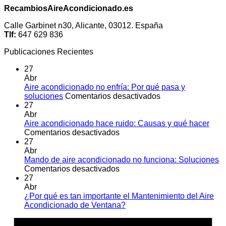
RecambiosAireAcondicionado.es
Calle Garbinet n30, Alicante, 03012. España
Tlf:
647 629 836
Publicaciones Recientes
27
Abr
Aire acondicionado no enfría: Por qué pasa y
en
soluciones
Comentarios desactivados
Aire
27
acondicionado
Abr
no
Aire acondicionado hace ruido: Causas y qué hacer
en
enfría:
Comentarios desactivados
Aire
Por
27
acondicionado
qué
Abr
hace
pasa
Mando de aire acondicionado no funciona: Soluciones
ruido:
en
y
Comentarios desactivados
Causas
Mando
soluciones
27
y
de
Abr
qué
aire
¿Por qué es tan importante el Mantenimiento del Aire
hacer
acondicionado
No
Acondicionado de Ventana?
no
hay
A
funciona:
comentarios