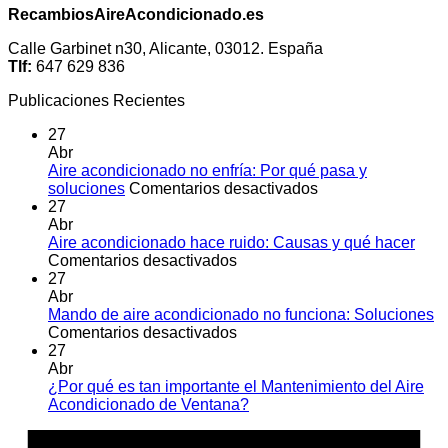
RecambiosAireAcondicionado.es
Calle Garbinet n30, Alicante, 03012. España
Tlf:
647 629 836
Publicaciones Recientes
27
Abr
Aire acondicionado no enfría: Por qué pasa y
en
soluciones
Comentarios desactivados
Aire
27
acondicionado
Abr
no
Aire acondicionado hace ruido: Causas y qué hacer
en
enfría:
Comentarios desactivados
Aire
Por
27
acondicionado
qué
Abr
hace
pasa
Mando de aire acondicionado no funciona: Soluciones
ruido:
en
y
Comentarios desactivados
Causas
Mando
soluciones
27
y
de
Abr
qué
aire
¿Por qué es tan importante el Mantenimiento del Aire
hacer
acondicionado
No
Acondicionado de Ventana?
no
hay
A
funciona:
comentarios