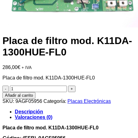
Placa de filtro mod. K11DA-
1300HUE-FL0
286,00
€
+ IVA
Placa de filtro mod. K11DA-1300HUE-FL0
Placa
de
Añadir al carrito
filtro
SKU:
9AGF05956
Categoría:
Placas Electrónicas
mod.
K11DA-
Descripción
1300HUE-
Valoraciones (0)
FL0
cantidad
Placa de filtro mod. K11DA-1300HUE-FL0