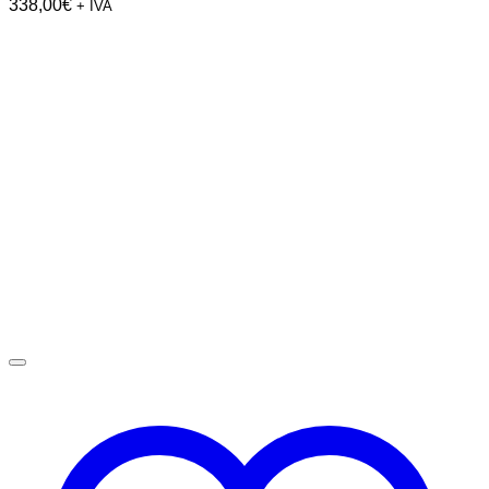
338,00
€
+ IVA