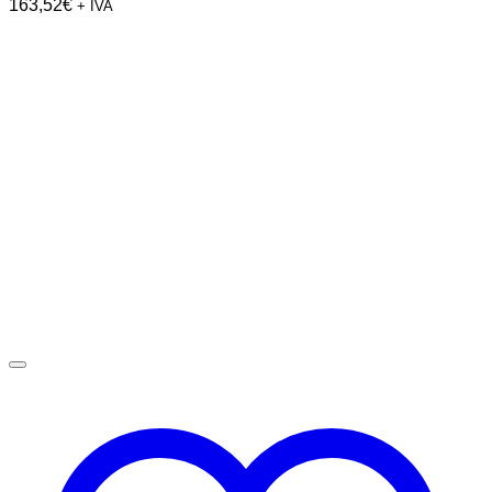
163,52
€
+ IVA