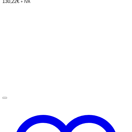
130,22
€
+ IVA