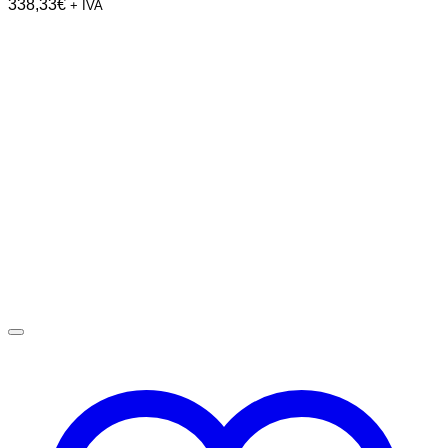
338,33
€
+ IVA