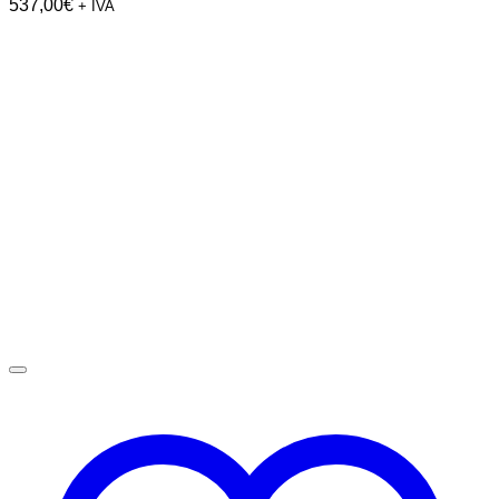
537,00
€
+ IVA