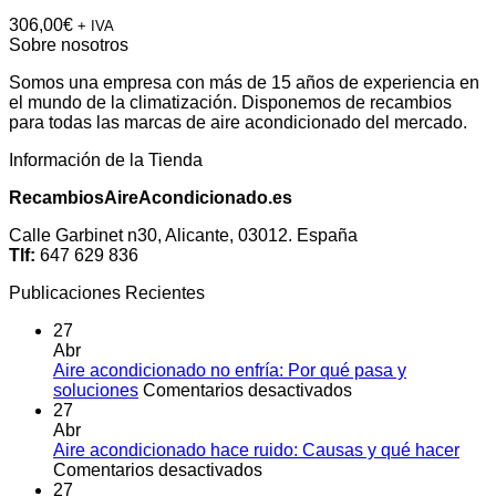
306,00
€
+ IVA
Sobre nosotros
Somos una empresa con más de 15 años de experiencia en
el mundo de la climatización. Disponemos de recambios
para todas las marcas de aire acondicionado del mercado.
Información de la Tienda
RecambiosAireAcondicionado.es
Calle Garbinet n30, Alicante, 03012. España
Tlf:
647 629 836
Publicaciones Recientes
27
Abr
Aire acondicionado no enfría: Por qué pasa y
en
soluciones
Comentarios desactivados
Aire
27
acondicionado
Abr
no
Aire acondicionado hace ruido: Causas y qué hacer
en
enfría:
Comentarios desactivados
Aire
Por
27