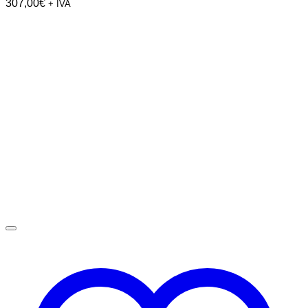
307,00
€
+ IVA