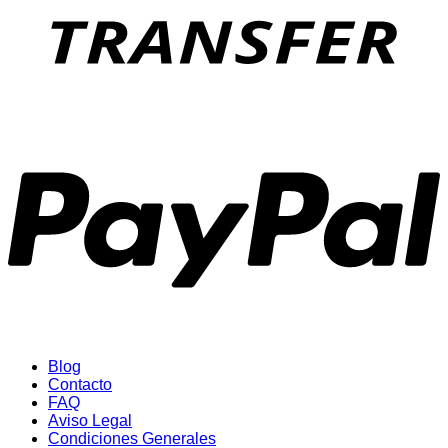
P
Blog
Contacto
FAQ
Aviso Legal
Condiciones Generales