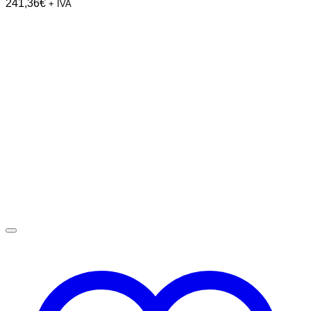
241,36
€
+ IVA