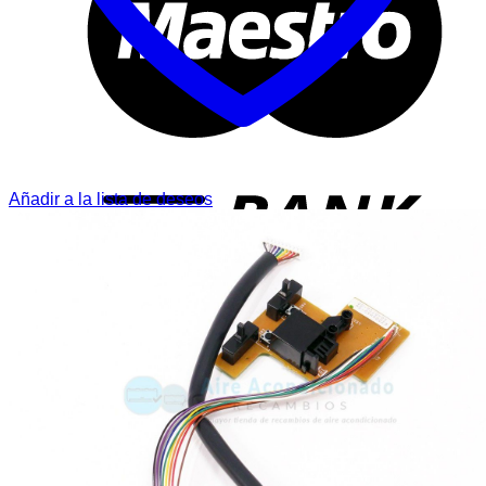
T
Añadir a la lista de deseos
P