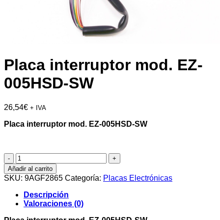
Placa interruptor mod. EZ-
005HSD-SW
26,54
€
+ IVA
Placa interruptor mod. EZ-005HSD-SW
Placa
interruptor
Añadir al carrito
mod.
SKU:
9AGF2865
Categoría:
Placas Electrónicas
EZ-
005HSD-
Descripción
SW
Valoraciones (0)
cantidad