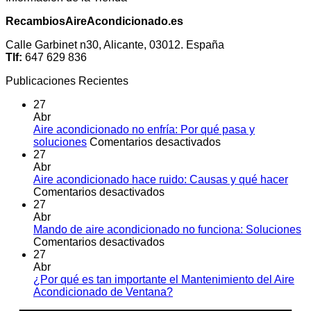
RecambiosAireAcondicionado.es
Calle Garbinet n30, Alicante, 03012. España
Tlf:
647 629 836
Publicaciones Recientes
27
Abr
Aire acondicionado no enfría: Por qué pasa y
en
soluciones
Comentarios desactivados
Aire
27
acondicionado
Abr
no
Aire acondicionado hace ruido: Causas y qué hacer
en
enfría:
Comentarios desactivados
Aire
Por
27
acondicionado
qué
Abr
hace
pasa
Mando de aire acondicionado no funciona: Soluciones
ruido:
en
y
Comentarios desactivados
Causas
Mando
soluciones
27
y
de
Abr
qué
aire
¿Por qué es tan importante el Mantenimiento del Aire
hacer
acondicionado
No
Acondicionado de Ventana?
no
hay