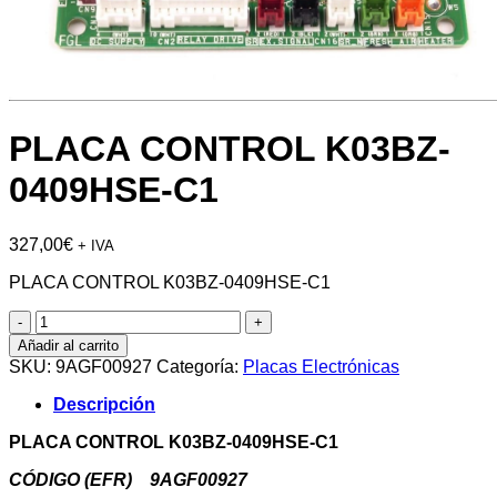
PLACA CONTROL K03BZ-
0409HSE-C1
327,00
€
+ IVA
PLACA CONTROL K03BZ-0409HSE-C1
PLACA
CONTROL
Añadir al carrito
K03BZ-
SKU:
9AGF00927
Categoría:
Placas Electrónicas
0409HSE-
C1
Descripción
cantidad
PLACA CONTROL K03BZ-0409HSE-C1
CÓDIGO (EFR) 9AGF00927