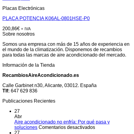
Placas Electrónicas
PLACA POTENCIA K06AL-0801HSE-P0
200,86
€
+ IVA
Sobre nosotros
Somos una empresa con más de 15 años de experiencia en
el mundo de la climatización. Disponemos de recambios
para todas las marcas de aire acondicionado del mercado.
Información de la Tienda
RecambiosAireAcondicionado.es
Calle Garbinet n30, Alicante, 03012. España
Tlf:
647 629 836
Publicaciones Recientes
27
Abr
Aire acondicionado no enfría: Por qué pasa y
en
soluciones
Comentarios desactivados
Aire
27