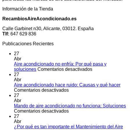
Información de la Tienda
RecambiosAireAcondicionado.es
Calle Garbinet n30, Alicante, 03012. España
Tlf:
647 629 836
Publicaciones Recientes
27
Abr
Aire acondicionado no enfría: Por qué pasa y
en
soluciones
Comentarios desactivados
Aire
27
acondicionado
Abr
no
Aire acondicionado hace ruido: Causas y qué hacer
en
enfría:
Comentarios desactivados
Aire
Por
27
acondicionado
qué
Abr
hace
pasa
Mando de aire acondicionado no funciona: Soluciones
ruido:
en
y
Comentarios desactivados
Causas
Mando
soluciones
27
y
de
Abr
qué
aire
¿Por qué es tan importante el Mantenimiento del Aire