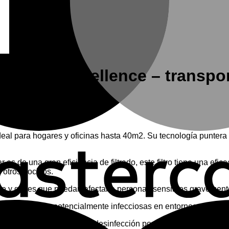
PUR400 Excellence – transpor
eal para hogares y oficinas hasta 40m2. Su tecnología punter
ar es de una gran eficiencia de filtrado, este filtro tiene una ef
y otros nocivos.
re y gases que puedan afectar a personas sensibles gravement
s y bacterias potencialmente infecciosas en entornos estériles,
 campo de la purificación y desinfección por sus propiedades ant