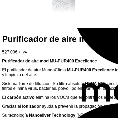
Purificador de aire mod MU-
527,00
€
+ IVA
Purificador de aire mod MU-PUR400 Excellence
El purificador de aire MundoClima
MU-PUR400 Excellence
id
y limpieza del aire.
Sistema Torre de filtración. Su filtro absoluto
HEPA H13
circul
filtros elimina virus, bacterias, polvo , polen, humo del tabaco 
El
carbón activo
elimina los VOC’s que encontramos en el ai
Gracias al
ionizador
ayuda a prevenir la propagación de hongo
Su tecnología
Nanosilver Technology
(NTS) se utiliza en el