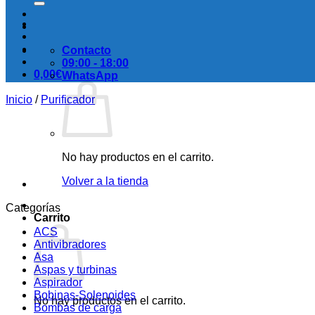
Contacto
09:00 - 18:00
0,00
€
WhatsApp
Inicio
/
Purificador
No hay productos en el carrito.
Volver a la tienda
Categorías
Carrito
ACS
Antivibradores
Asa
Aspas y turbinas
Aspirador
Bobinas-Solenoides
No hay productos en el carrito.
Bombas de carga