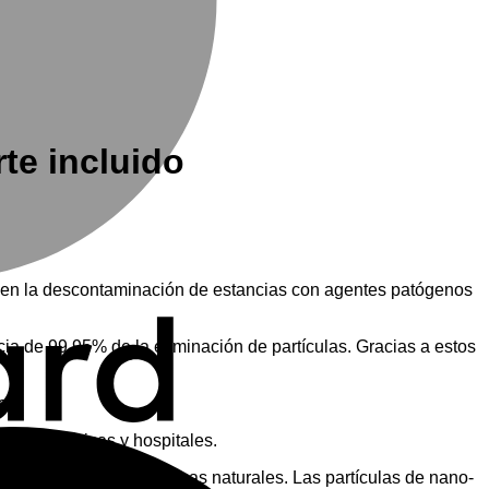
te incluido
a en la descontaminación de estancias con agentes patógenos
icacia de 99,95% de la eliminación de partículas. Gracias a estos
e.
M
 como clínicas y hospitales.
ibacterianas y antifúngicas naturales. Las partículas de nano-