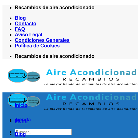
Saltar
Recambios de aire acondicionado
al
Blog
contenido
Contacto
FAQ
Aviso Legal
Condiciones Generales
Política de Cookies
Recambios de aire acondicionado
Inicio
Tienda
Menú
Buscar
Blog
por: