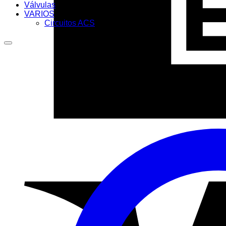
Válvulas
VARIOS
Circuitos ACS