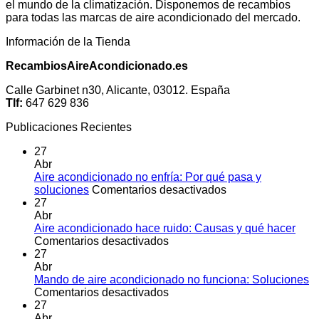
el mundo de la climatización. Disponemos de recambios
para todas las marcas de aire acondicionado del mercado.
Información de la Tienda
RecambiosAireAcondicionado.es
Calle Garbinet n30, Alicante, 03012. España
Tlf:
647 629 836
Publicaciones Recientes
27
Abr
Aire acondicionado no enfría: Por qué pasa y
en
soluciones
Comentarios desactivados
Aire
27
acondicionado
Abr
no
Aire acondicionado hace ruido: Causas y qué hacer
en
enfría:
Comentarios desactivados
Aire
Por
27
acondicionado
qué
Abr
hace
pasa
Mando de aire acondicionado no funciona: Soluciones
ruido:
en
y
Comentarios desactivados
Causas
Mando
soluciones
27
y
de
Abr