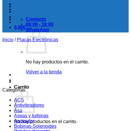
Contacto
09:00 - 18:00
0,00
€
WhatsApp
Inicio
/
Placas Electrónicas
No hay productos en el carrito.
Volver a la tienda
Carrito
Categorías
ACS
Antivibradores
Asa
Aspas y turbinas
Aspirador
No hay productos en el carrito.
Bobinas-Solenoides