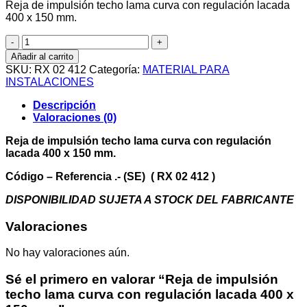
Reja de impulsión techo lama curva con regulación lacada
400 x 150 mm.
Reja
de
Añadir al carrito
impulsión
SKU:
RX 02 412
Categoría:
MATERIAL PARA
techo
INSTALACIONES
lama
curva
Descripción
con
Valoraciones (0)
regulación
lacada
Reja de impulsión techo lama curva con regulación
400
lacada 400 x 150 mm.
x
150
Código – Referencia .- (SE) ( RX 02 412 )
mm.
DISPONIBILIDAD SUJETA A STOCK DEL FABRICANTE
cantidad
Valoraciones
No hay valoraciones aún.
Sé el primero en valorar “Reja de impulsión
techo lama curva con regulación lacada 400 x