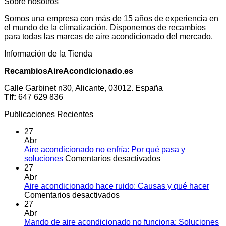
Sobre nosotros
Somos una empresa con más de 15 años de experiencia en
el mundo de la climatización. Disponemos de recambios
para todas las marcas de aire acondicionado del mercado.
Información de la Tienda
RecambiosAireAcondicionado.es
Calle Garbinet n30, Alicante, 03012. España
Tlf:
647 629 836
Publicaciones Recientes
27
Abr
Aire acondicionado no enfría: Por qué pasa y
en
soluciones
Comentarios desactivados
Aire
27
acondicionado
Abr
no
Aire acondicionado hace ruido: Causas y qué hacer
en
enfría:
Comentarios desactivados
Aire
Por
27
acondicionado
qué
Abr
hace
pasa
Mando de aire acondicionado no funciona: Soluciones