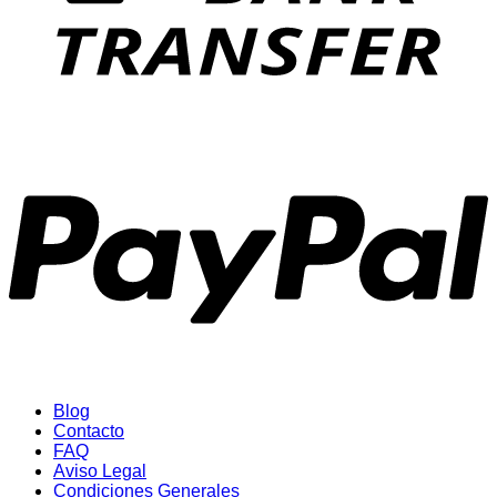
P
Blog
Contacto
FAQ
Aviso Legal
Condiciones Generales