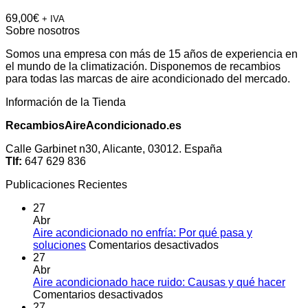
69,00
€
+ IVA
Sobre nosotros
Somos una empresa con más de 15 años de experiencia en
el mundo de la climatización. Disponemos de recambios
para todas las marcas de aire acondicionado del mercado.
Información de la Tienda
RecambiosAireAcondicionado.es
Calle Garbinet n30, Alicante, 03012. España
Tlf:
647 629 836
Publicaciones Recientes
27
Abr
Aire acondicionado no enfría: Por qué pasa y
en
soluciones
Comentarios desactivados
Aire
27
acondicionado
Abr
no
Aire acondicionado hace ruido: Causas y qué hacer
en
enfría:
Comentarios desactivados
Aire
Por
27