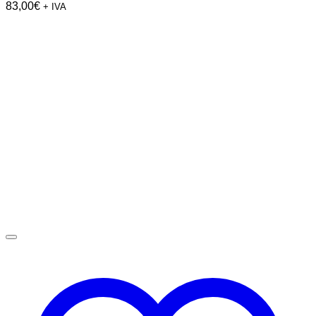
83,00
€
+ IVA