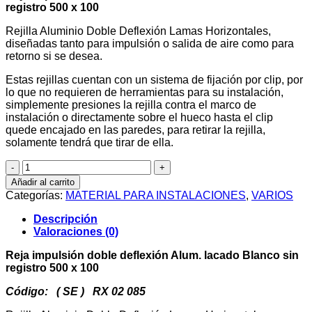
registro 500 x 100
Rejilla Aluminio Doble Deflexión Lamas Horizontales,
diseñadas tanto para impulsión o salida de aire como para
retorno si se desea.
Estas rejillas cuentan con un sistema de fijación por clip, por
lo que no requieren de herramientas para su instalación,
simplemente presiones la rejilla contra el marco de
instalación o directamente sobre el hueco hasta el clip
quede encajado en las paredes, para retirar la rejilla,
solamente tendrá que tirar de ella.
Reja
impulsión
Añadir al carrito
doble
Categorías:
MATERIAL PARA INSTALACIONES
,
VARIOS
deflexión
Aluminio
Descripción
lacado
Valoraciones (0)
Blanco
sin
Reja impulsión doble deflexión Alum. lacado Blanco sin
registro
registro 500 x 100
500
x
Código: ( SE ) RX 02 085
100