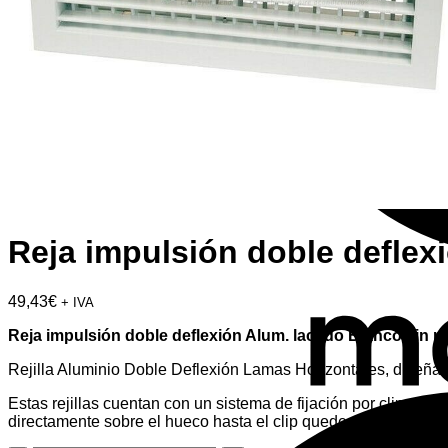
Reja impulsión doble deflexi
49,43
€
+ IVA
Reja impulsión doble deflexión Alum. lacado Blanco sin re
Rejilla Aluminio Doble Deflexión Lamas Horizontales, diseñada
Estas rejillas cuentan con un sistema de fijación por clip, por
directamente sobre el hueco hasta el clip quede encajado en las 