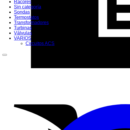
Racores
Sin categoría
Sondas
Termostatos
Transformadores
Turbinas
Válvulas
VARIOS
Circuitos ACS