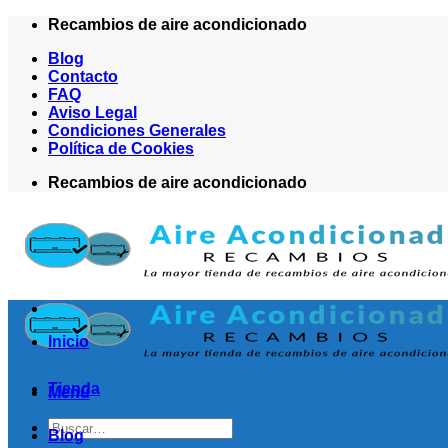
Saltar
Recambios de aire acondicionado
al
Blog
contenido
Contacto
FAQ
Aviso Legal
Condiciones Generales
Política de Cookies
Recambios de aire acondicionado
Inicio
Tienda
Menú
Buscar
Blog
por: