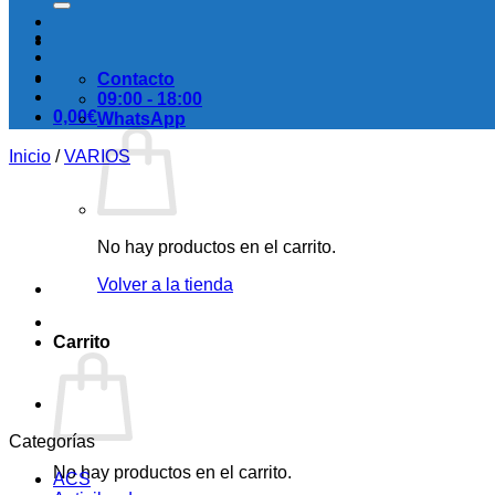
Contacto
09:00 - 18:00
0,00
€
WhatsApp
Inicio
/
VARIOS
No hay productos en el carrito.
Volver a la tienda
Carrito
Categorías
No hay productos en el carrito.
ACS