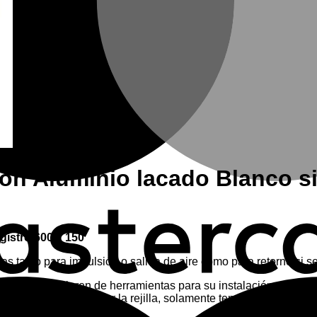
ón Aluminio lacado Blanco si
gistro 600 x 150
s tanto para impulsión o salida de aire como para retorno si s
 lo que no requieren de herramientas para su instalación, simplem
paredes, para retirar la rejilla, solamente tendrá que tirar de e