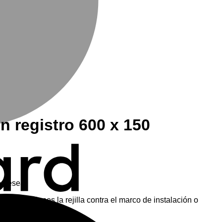
n registro 600 x 150
e desea.
M
ente presiones la rejilla contra el marco de instalación o
lla.