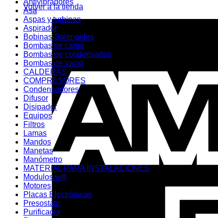
Antivibradores
Volver a la tienda
Asa
Aspas y turbinas
Aspirador
Bobinas-Solenoides
Bombas de carga
Bombas de condensados
Bombas de vacío
CALDERAS
COMPRESORES
Condensadores
Difusor
Disipador
Equipos
Filtros
Lamas
Mandos
Manetas
Manómetro
MATERIAL PARA INSTALACIONES
Modulos wifi
Motores
Placas Electrónicas
Presostato
Purificador